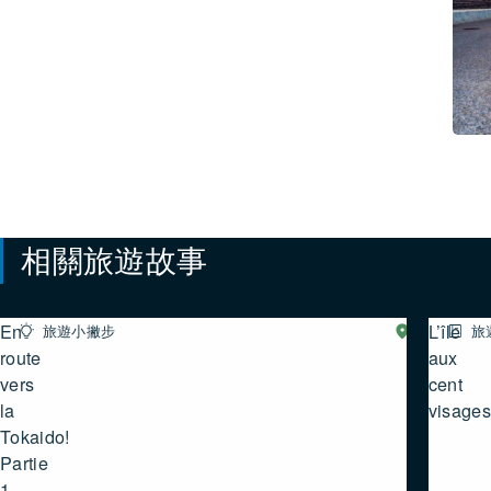
宿
設
施
/
#美
食・
飲
品
相關旅遊故事
En
L’île
旅遊小撇步
湖
旅
西
route
aux
vers
cent
la
visage
Tokaido!
Partie
1