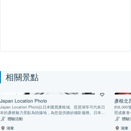
相關景點
Japan Location Photo
彥根北
Japan Location Photo以日本國寶彥根城、琵琶湖等可代表日
約6,0
本的彥根魅力景點為拍攝地，為您提供婚紗攝影服務。日本和
照成畫卷
服寫真尤其深受海外遊客喜愛，除了即將結婚的情侶，已婚多
體驗活動
體驗
年的夫婦也可拍攝周年紀念照。此外，Japan Location Photo
湖東
湖東
還可在彥根以外的滋賀縣長濱地區拍攝，另外還有約15處日本