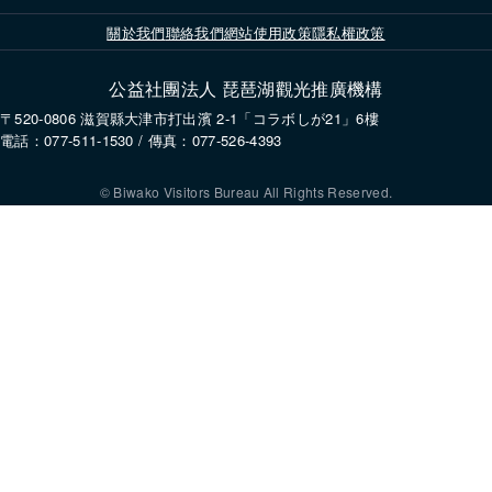
關於我們
聯絡我們
網站使用政策
隱私權政策
公益社團法人 琵琶湖觀光推廣機構
〒520-0806 滋賀縣大津市打出濱 2-1「コラボしが21」6樓
電話：077-511-1530 / 傳真：077-526-4393
© Biwako Visitors Bureau All Rights Reserved.