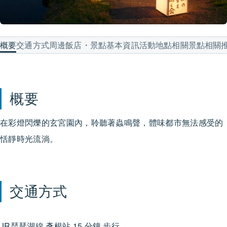
概要
交通方式
周邊飯店・景點
基本資訊
活動地點
相關景點
相關
概要
在彩燈閃爍的玄宮園內，聆聽著蟲鳴聲，體味都市無法感受的
恬靜時光流淌。
交通方式
JR琵琶湖線
彥根站
15 分鐘 步行