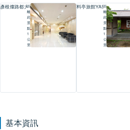
彥根燦路都大飯店
料亭旅館YASU井
距
距
離
離
此
此
景
景
點
點
1
1.6
公
公
里
里
基本資訊