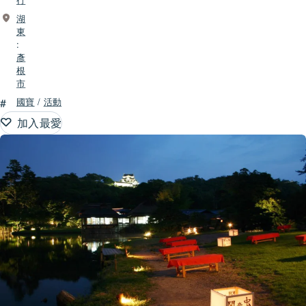
湖
東
:
彥
根
市
#
國寶
/
活動
加入最愛