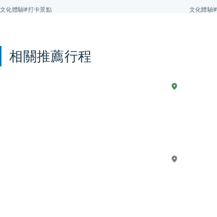
代表性觀光勝地的拍攝景點，您可根據行程及喜好選擇拍攝景
文化體驗
#打卡景點
文化體驗
點。
相關推薦行程
現
2 天
湖
透
西
實
過
生
「近
活
江
中
商
的
湖
人」
東
動
的
漫
一
–
生