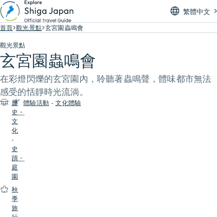
繁體中文
首頁
觀光景點
玄宮園蟲鳴會
觀光景點
玄宮園蟲鳴會
在彩燈閃爍的玄宮園內，聆聽著蟲鳴聲，體味都市無法
感受的恬靜時光流淌。
歷
體驗活動
-
文化體驗
史・
文
化
-
史
蹟・
庭
園
秋
季
旅
行