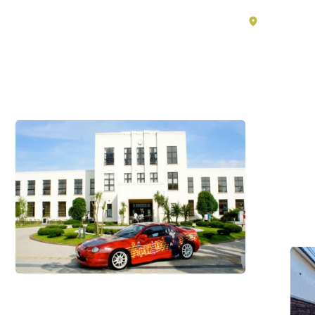
滋
與
賀
湖
遺
南
必
產，
看
探
景
索
點
日
#歷
本
史・
的
文
化
/
核
#體
驗
心
活
價
動
值
#歷
史・
文
化
/
#住