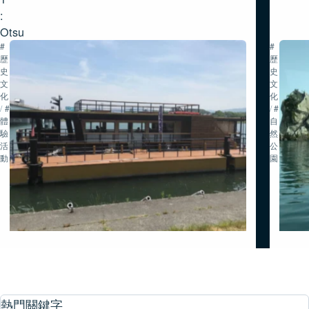
:
Otsu
#
#
歷
歷
史・
史・
文
文
化
化
/
#
/
#
體
自
驗
然・
活
公
動
園
熱門關鍵字