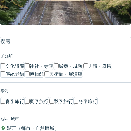
搜尋
子分類
文化遺產
神社・寺院
城堡・城跡
史蹟・庭園
傳統老街
博物館
美術館・展演廳
季節
春季旅行
夏季旅行
秋季旅行
冬季旅行
地區, 城市
湖西（都市・自然區域）