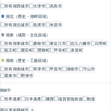
所有湖西城市
大津市
高島市
湖北（歷史・湖畔區域）
所有湖北城市
長濱市
米原市
湖東（城郭・文化區域）
所有湖東城市
彥根市
東近江市
近江八幡市
日野町
龍王町
愛莊町
豐鄉町
甲良町
多賀町
湖南（歷史・工藝區域）
所有湖南城市
草津市
甲賀市
湖南市
守山市
栗東市
野洲市
關鍵字
世界遺產
日本遺產
國寶
滋賀冒險旅遊
動漫
顯示更多關鍵字