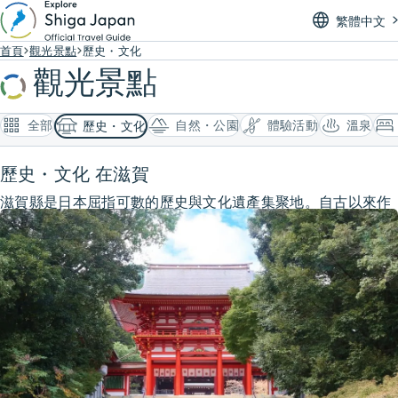
繁體中文
首頁
觀光景點
歷史・文化
觀光景點
全部
自然・公園
體驗活動
溫泉
歷史・文化
歷史・文化 在滋賀
滋賀縣是日本屈指可數的歷史與文化遺產集聚地。自古以來作
為交通要衝而繁榮，孕育出高度發展的文化與經濟。這段悠久
的歷史，造就了神社寺廟、街區風貌等豐富的文化遺產。在這
裡，我們將為你介紹能親身感受滋賀真正歷史的最佳去處。