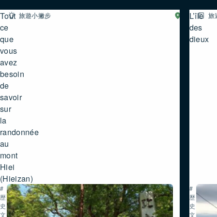
Tout
L’île
旅遊小撇步
湖
旅
西
ce
des
que
dieux
vous
avez
besoin
de
savoir
sur
la
randonnée
au
mont
Hiei
(Hieizan)
#
#
歷
歷
史・
史・
文
文