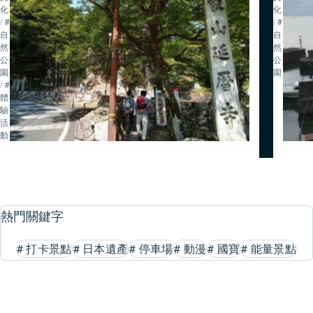
化
化
/
#
/
#
自
自
然・
然・
公
公
園
園
/
#
體
驗
活
動
熱門關鍵字
#
打卡景點
#
日本遺產
#
停車場
#
動漫
#
國寶
#
能量景點