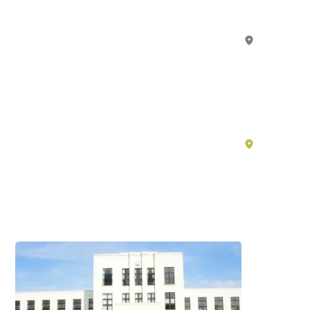
活
江
中
商
的
湖
人」
東
動
的
漫
一
–
生
滋
與
賀
湖
遺
南
必
產，
看
探
景
索
點
日
#歷
本
史・
的
文
化
/
核
#體
驗