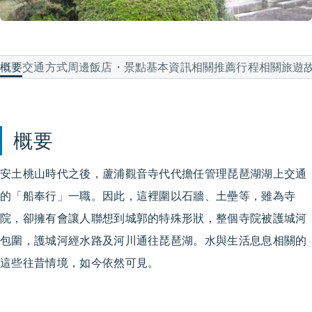
概要
交通方式
周邊飯店・景點
基本資訊
相關推薦行程
相關旅遊
概要
安土桃山時代之後，蘆浦觀音寺代代擔任管理琵琶湖湖上交通
的「船奉行」一職。因此，這裡圍以石牆、土壘等，雖為寺
院，卻擁有會讓人聯想到城郭的特殊形狀，整個寺院被護城河
包圍，護城河經水路及河川通往琵琶湖。水與生活息息相關的
這些往昔情境，如今依然可見。