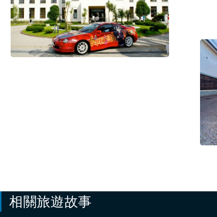
心
活
價
動
值
#歷
史・
文
化
/
#住
宿
設
施
/
#美
食・
飲
品
相關旅遊故事