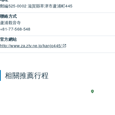
郵編525-0002 滋賀縣草津市蘆浦町445
聯絡方式
蘆浦觀音寺
+81-77-568-548
官方網站
http://www.za.ztv.ne.jp/kanjo445/
相關推薦行程
現
2 天
湖
透
西
實
過
生
「近