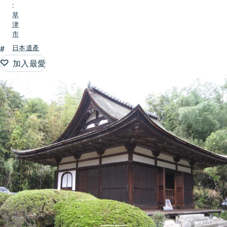
:
草
津
市
#
日本遺產
加入最愛