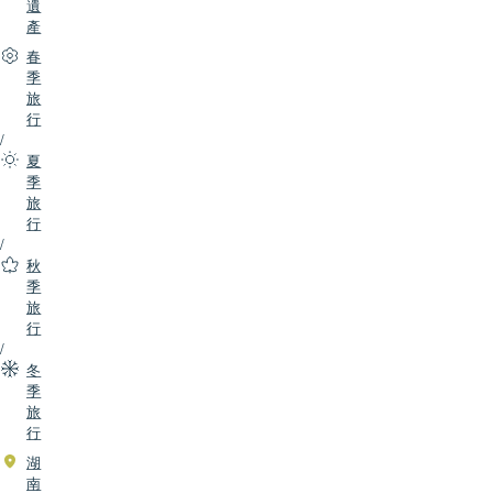
遺
產
春
季
旅
行
/
夏
季
旅
行
/
秋
季
旅
行
/
冬
季
旅
行
湖
南