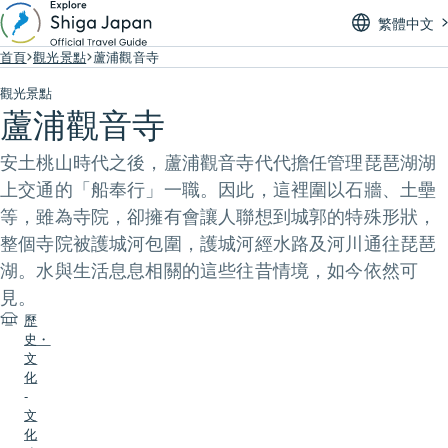
繁體中文
首頁
觀光景點
蘆浦觀音寺
觀光景點
蘆浦觀音寺
安土桃山時代之後，蘆浦觀音寺代代擔任管理琵琶湖湖
上交通的「船奉行」一職。因此，這裡圍以石牆、土壘
等，雖為寺院，卻擁有會讓人聯想到城郭的特殊形狀，
整個寺院被護城河包圍，護城河經水路及河川通往琵琶
湖。水與生活息息相關的這些往昔情境，如今依然可
見。
歷
史・
文
化
-
文
化