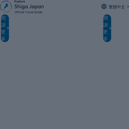
繁體中文
市
從京都1小時直達的彥根，到底有多好逛？ 從
為什
從
琵
閱
閱
京都搭電車，只要1小時。 這裡以國寶·彥根城
這
讀
讀
京
琶
地
為中心，老城下町的风情，與適合邊走邊吃的
可
更
更
指
美食緊湊地匯聚在一起，是一個「恰到好處的
將
都
湖
多
多
忍
旅行目的地」。 這次就按照實際路線，給大家
好
出
全
介紹一條既能逛彥根古城，又能享受街邊美食
尋
3
的散步路線。人氣貝果店、濃郁抹茶霜淇淋、
怠
發
攻
身
老字號日式點心店……全都在步行範圍內，不
避風
約
略：
用折騰就能逛個遍，這正是彥根的魅力所在。
年
「有沒有那種從京都當天來回、不趕不累又好
舟
50
探
玩的地方呢？」 如果你正這麼想，那這份半天
區
分
索
者
就能玩透彥根的散步攻略，剛好適合你！ 彥根
「琵
散步推薦路線 按下面這個順序走，既不繞路，
受
鐘
日
又能玩得盡興： 先去「IchiMaru Bagel」買個
你
即
本
貝果邊逛邊吃 逛彥根古城 午餐去「teraitei」
育
出
到「Miyaoen」吃個抹茶霜淇淋歇歇腳 去「Ito
生深
達
第
重菓舖」買伴手禮 全程大約3～5小時，剛好半
前
天。所有地方都在步行範圍內，不用來回搭
直就
的
一