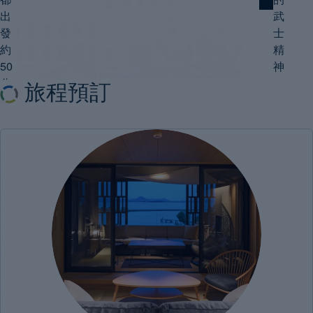
化
/
核
出
武
#體
發
士
驗・
心
活
約
精
價
動
50
神
值
分
旅程預訂
#歷
鐘
史・
即
文
達
化
/
#住
的
宿
/
彥
#美
根
食・
飲
逛
品
吃
指
南
｜
彥
根