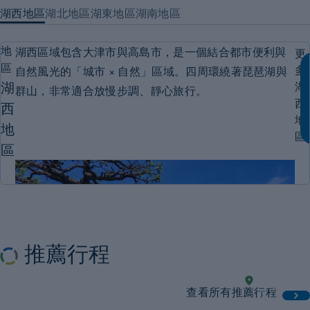
潑
湖西地區
湖北地區
湖東地區
湖南地區
的
然
輪
湖西區域包含大津市與高島市，是一個結合都市便利與
地
更
湖
區
多
自然風光的「城市 × 自然」區域。四周環繞著琵琶湖與
角，
湖
湖
群山，非常適合放慢步調、靜心旅行。
琶湖
西
西
地
地
區
區
推薦行程
現
2 天
湖
透
查看所有推薦行程
西
實
過