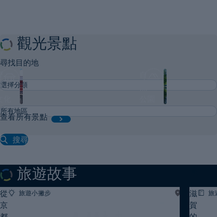
生
「近
活
江
中
商
觀光景點
的
湖
人」
東
尋找目的地
動
的
歷
自
漫
一
史・
然・
–
生
文化
公園
滋
與
查看所有景點
賀
湖
遺
南
搜尋
必
產，
看
探
景
索
旅遊故事
點
日
從
滋
旅遊小撇步
湖
旅
#歷
本
東
京
查看所有旅遊故事
賀
史・
的
文
都
的