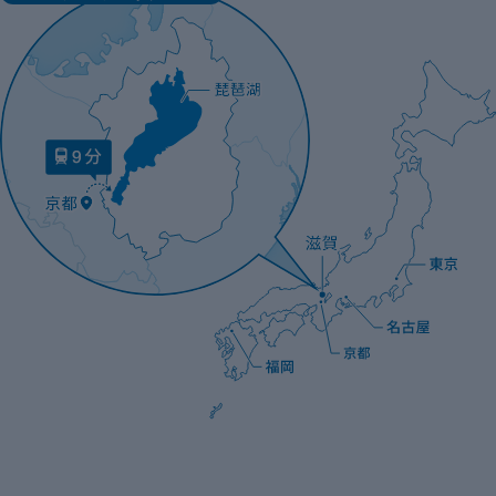
此
景
無
的
份
獲
Chi
村
其他
考
遵
代
前
麼
遊
系
Mu
式體
湖
的
場。
座
湖
導
名
為