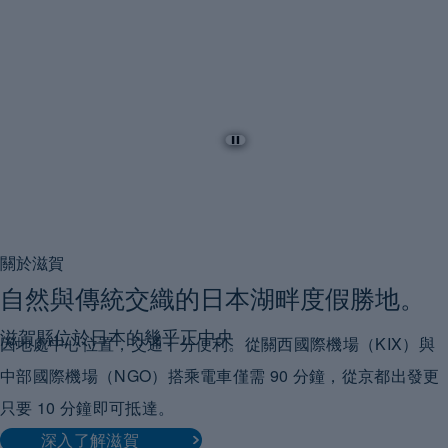
「
說
「不
宮
浮御
堂
需
透
座
琶
求
甲
人
賀
此留
關於滋賀
道
(M
自然與傳統交織的日本湖畔度假勝地。
嶼 
大
之
滋賀縣位於日本的幾乎正中央
因地處中心位置，交通十分便利。從關西國際機場（KIX）與
古
輪
，
險
中部國際機場（NGO）搭乘電車僅需 90 分鐘，從京都出發更
R
寺」
只要 10 分鐘即可抵達。
建
1
峭
深入了解滋賀