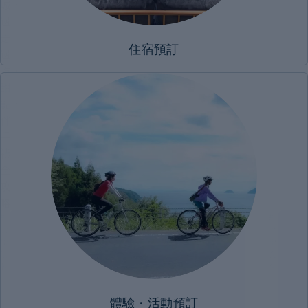
城・
邊
走
住宿預訂
邊
吃・
甜
點・
伴
手
禮
全
攻
略
#
#
體
歷
驗・
史・
活
文
動
化
體驗・活動預訂