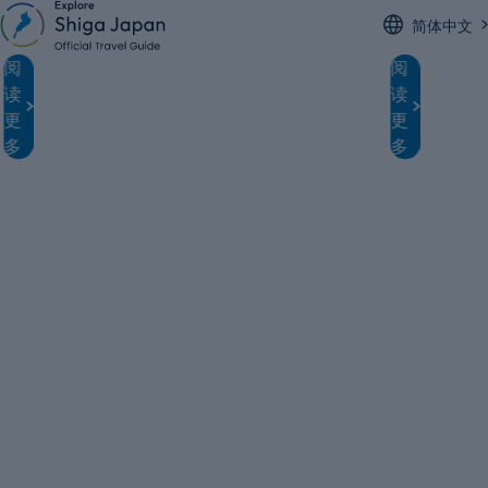
简体中文
，
从京都1小时直达的彦根，到底有多好逛？ 从
走进
从
滋
阅
阅
京都坐电车，只要1小时。 这里以国宝·彦根城
第三
读
读
京
贺・
为中心，老城下町的风情，与适合边走边吃的
前。
更
更
美食紧凑地汇聚在一起，是一个”恰到好处的旅
略
都
琵
多
多
村
行目的地”。 这次就按实际路线，给大家介绍一
这
出
琶
第
条既能逛彦根古城，又能享受街边美食的散步
其
路线。人气贝果店、浓郁抹茶冰淇淋、老字号
的
发
湖
日式点心店……全都在步行范围内，不用折腾
保
约
环
就能逛个遍，这正是彦根的魅力所在。 “有没有
贸
那种从京都当天来回、不赶不累又好玩的地方
些
50
湖
呢？” 如果你正这么想，那这份半天就能玩透彦
了日
分
单
类
根的散步攻略，正好适合你！ 彦根散步推荐路
了
线 按下面这个顺序走，既不绕路，又能玩得尽
在
钟
车
兴： 1.先去“IchiMaru Bagel”买个贝果边逛边
商
即
行
吃 逛彦根古城 午餐去“teraitei” 到“Miyaoen”吃
骑行
个抹茶冰淇淋歇歇脚 去“Ito重菓舖”买伴手礼 全
部
达
（BI
程大约3〜5小时，刚好半天。所有地方都在步
得轻
行范围内，不用来回坐车，观光、美食、休息
想象
的
完