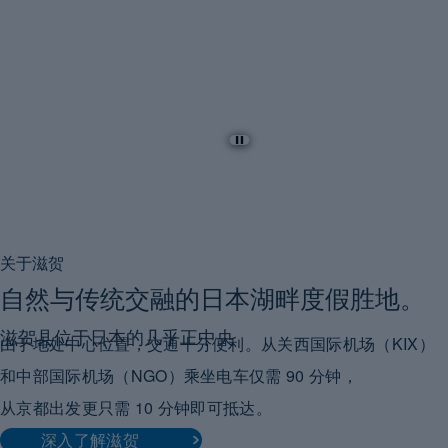
宿
拥
关于滋贺
是
自然与传统交融的日本湖畔度假胜地。
滋贺县位于日本的几乎正中央
由于地处中心位置，交通十分便利。从关西国际机场（KIX）
和中部国际机场（NGO）乘坐电车仅需 90 分钟，
从京都出发更只需 10 分钟即可抵达。
附
深入了解滋贺