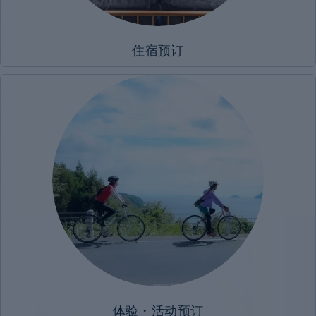
城・
边
然
走
提
住宿预订
边
吃・
甜
品・
伴
手
，
礼
全
攻
宿
略
行
#
#
体
历
验・
史・
活
文
择
动
化
定
体验・活动预订
预