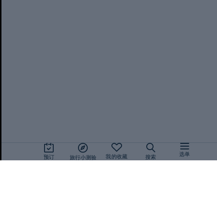
使用本网站即表示您同意设置并使用 Cookie。更多信息请参阅我们的
隐私
策
。
同意
选单
我的收藏
预订
搜索
旅行小测验
旅游指南