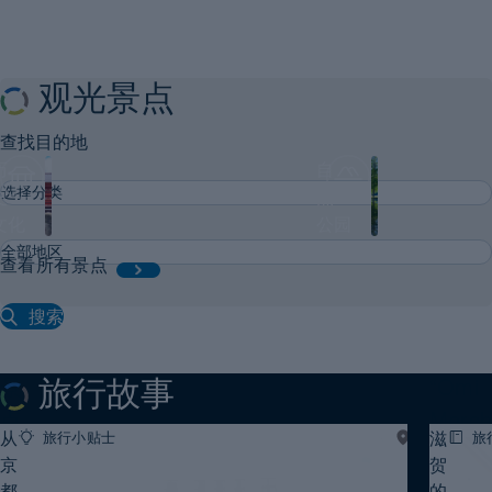
生
Core
活
Value
坐
中
of
观光景点
的
湖
Japan
东
查找目的地
动
Throu
历
自
漫
the
史・
然・
–
Life
文化
公园
如
滋
and
查看所有景点
贺
湖
Legac
南
根
搜索
必
of
的
看
the
景
“Omi
旅行故事
点
Merch
从
滋
旅行小贴士
湖
旅
#历
#历
的
东
京
查看所有旅行故事
贺
史・
史・
文
文
都
的