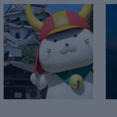
特
式
工
定
与
旺
日
查
是