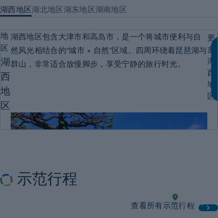
湖西地区
湖北地区
湖东地区
湖南地区
顿
美
・
湖西地区包含大津市和高岛市，是一个将城市便利与自
地
更
还
区
多
然风光相结合的“城市 × 自然”区域。四周环绕着琵琶湖与
湖
湖
群山，非常适合放慢脚步，享受宁静的旅行时光。
西
西
地
地
区
区
缩
搜
示范行程
指
便
现
2 天
湖
Explo
查看所有示范行程
西
实
the