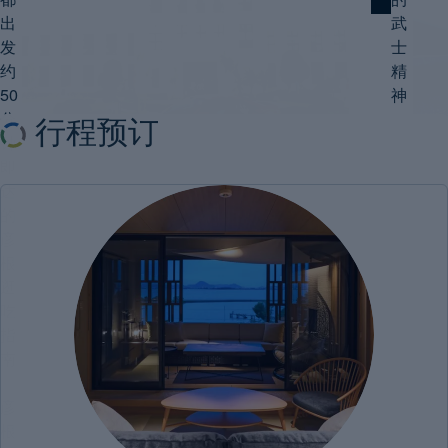
化
/
化
/
出
武
#体
#住
发
士
验・
宿
/
住
活
#美
约
精
是
动
食・
50
神
饮
分
品
行程预订
钟
即
存
达
的
彦
根
逛
吃
指
南
地
｜
彦
根