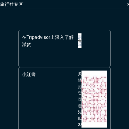
旅行社专区
在Tripadvisor上深入了解
滋贺
小紅書
风
情
滋
贺
琵
琶
湖
ID:
336351626