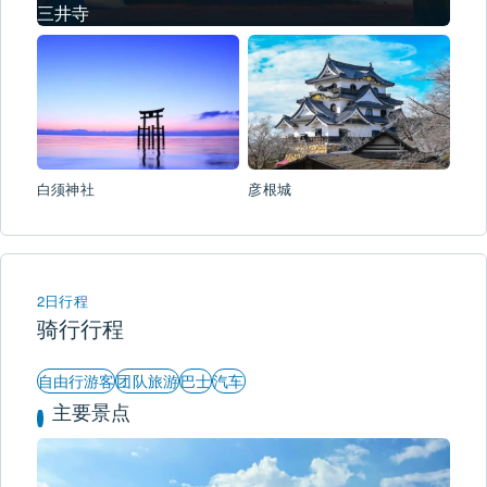
三井寺
白须神社
彦根城
2日行程
骑行行程
自由行游客
团队旅游
巴士
汽车
主要景点