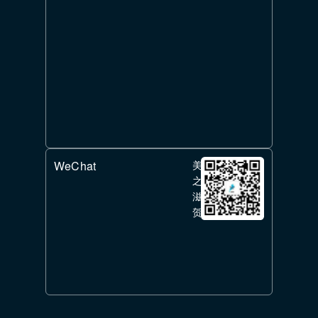
WeChat
美
之
滋
贺