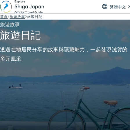
繁體中文
首頁
旅遊故事
旅遊日記
旅遊故事
旅遊日記
透過在地居民分享的故事與隱藏魅力，一起發現滋賀的
多元風采。
顯示篩選條件
搜尋結果 旅遊日記
52 筆
滋賀的武士精神
旅遊日記
湖西
湖北
湖東
湖南
#歷史・文化