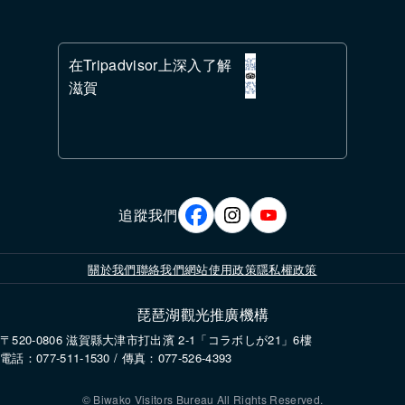
在Tripadvisor上深入了解
滋賀
追蹤我們
關於我們
聯絡我們
網站使用政策
隱私權政策
琵琶湖觀光推廣機構
使用本網站即表示您同意設定並使用 Cookie。更多資訊請參閱我們的
隱私
〒520-0806 滋賀縣大津市打出濱 2-1「コラボしが21」6樓
權政策
。
電話：077-511-1530 / 傳真：077-526-4393
同意
© Biwako Visitors Bureau All Rights Reserved.