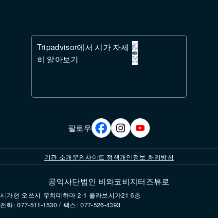
Tripadvisor에서 시가 자세
히 알아보기
팔로우
기관 소개
문의
사이트 정책
개인정보 처리방침
공익사단법인 비와코비지터즈뷰로
본 사이트를 이용하시면 쿠키의 설정 및 사용에 동의하는 것으로 간주됩
시가현 오쓰시 우치데하마 2-1 콜라보시가21 6층
니다. 자세한 내용은
개인정보 처리방침
을 참고해 주시기 바랍니다.
전화: 077-511-1530 / 팩스: 077-526-4393