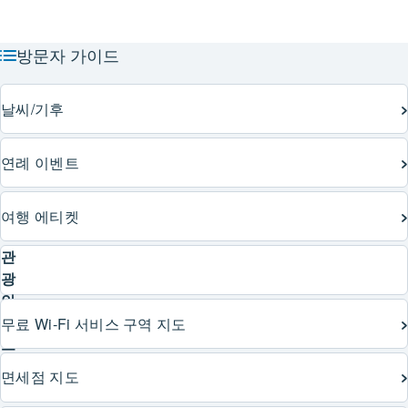
방문자 가이드
날씨/기후
연례 이벤트
여행 에티켓
관
광
안
내
무료 Wi-Fi 서비스 구역 지도
소
지
면세점 지도
도