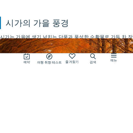
시가의 가을 풍경
본 사이트를 이용하시면 쿠키의 설정 및 사용에 동의하는 것으로 간주됩니
자세한 내용은
개인정보 처리방침
을 참고해 주시기 바랍니다.
시가는 가을에 생기 넘치는 단풍과 풍성한 수확물로 가득 차 장
동의하기
관을 이룹니다.
호숫가를 거닐고, 산책로를 걷고, 맛있는 현지 음식을 맛보며
메뉴
즐겨찾기
예약
검색
여행 취향 테스트
계절의 아름다움을 만끽하세요.