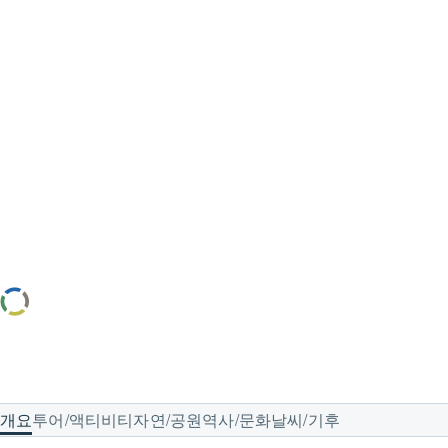
시가의 가을 즐기기
일본 시가와 비와코 호수에서 가장 아름다운 가을을 만
끽하세요.
개요
투어/액티비티
자연/공원
역사/문화
날씨/기후