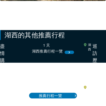
湖西的其他推薦行程
盡
1 天
湖
巡
西
湖西推薦行程一覽
情
訪
購
歷
物、
史
飽
寺
覽
院，
琵
湖
搭
南
琶
乘
推薦行程一覽
湖
坂