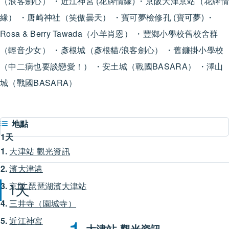
（浪客劍心） ・近江神宮 (花牌情緣) ・京阪大津京站（花牌情
緣） ・唐崎神社（笑傲曇天） ・寶可夢檢修孔 (寶可夢) ・
Rosa & Berry Tawada（小羊肖恩） ・豐鄉小學校舊校舍群
（輕音少女） ・彥根城（彥根貓/浪客劍心） ・舊鐮掛小學校
（中二病也要談戀愛！） ・安土城（戰國BASARA） ・澤山
城（戰國BASARA）
地點
Keyboard shortcuts
Image may be subject to copyright
Terms
1天
1.
大津站 觀光資訊
2.
濱大津港
3.
京阪 琵琶湖濱大津站
1天
4.
三井寺（園城寺）
5.
近江神宮
大津站 觀光資訊