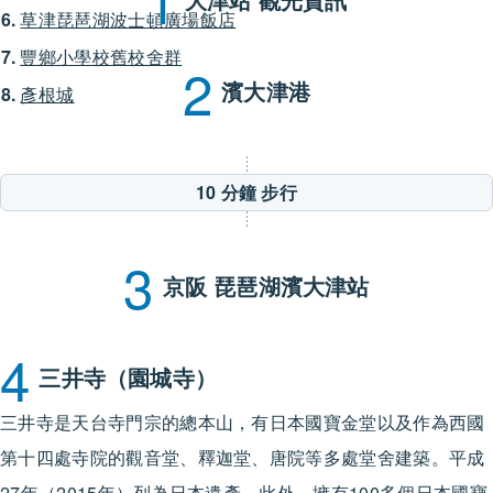
1
6.
草津琵琶湖波士頓廣場飯店
7.
豐鄉小學校舊校舍群
2
濱大津港
8.
彥根城
1
2
3
4
5
7
8
10 分鐘
步行
3
京阪 琵琶湖濱大津站
4
三井寺（園城寺）
三井寺是天台寺門宗的總本山，有日本國寶金堂以及作為西國
第十四處寺院的觀音堂、釋迦堂、唐院等多處堂舍建築。平成
27年（2015年）列為日本遺產。此外，擁有100多個日本國寶