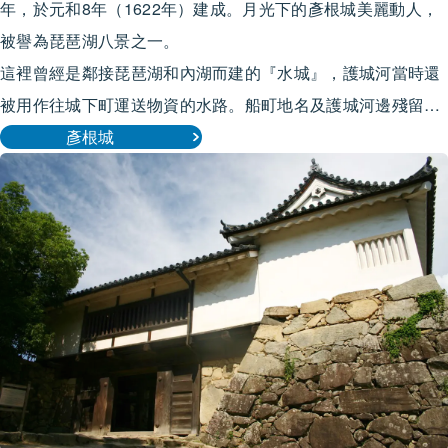
年，於元和8年（1622年）建成。月光下的彥根城美麗動人，
被譽為琵琶湖八景之一。
這裡曾經是鄰接琵琶湖和內湖而建的『水城』，護城河當時還
被用作往城下町運送物資的水路。船町地名及護城河邊殘留的
碼頭遺跡、船夫等的住宅遺跡等，可一窺當時風貌。如今還有
彥根城
很多屋形船穿梭往來，熱鬧異常，護城河已成為市民休息景觀
之一部分。
一到春天，染井吉野櫻等8個種類的1200棵櫻花樹競相綻放，
美不勝收。每年還會舉行夜櫻亮燈活動。此外，彥根市吉祥物
「彥根貓」也會亮相彥根城地區，每天進行3場表演。有關彥
根貓表演的詳情，請瀏覽「彥根貓官方網站（
http://hikone-
hikonyan.jp/
）」。