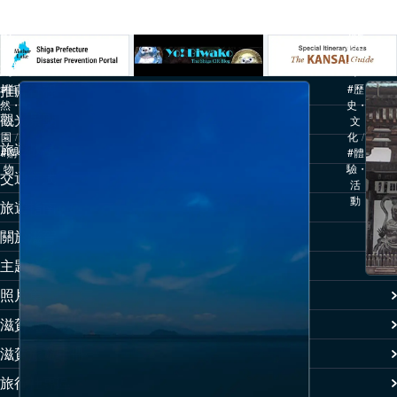
之
本
路
纜
線
車
#自
#歷
推薦行程
然・
史・
觀光景點
公
文
園
/
化
/
旅遊故事
#購
#體
物
驗・
交通方式
活
動
旅遊指南
關於滋賀
主題公告
照片集
滋賀旅遊影片
滋賀旅遊手冊
旅行社專區