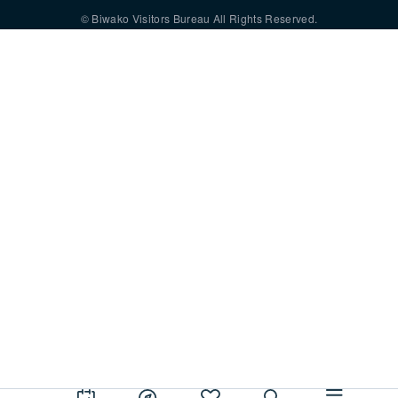
© Biwako Visitors Bureau All Rights Reserved.
使用本網站即表示您同意設定並使用 Cookie。更多資訊請參閱我們的
隱私
政策
。
同意