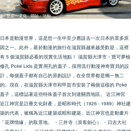
津
市
#
歷史・文化
/
體驗・活動
日本是動漫世界，這是您一生中至少應該去一次日本的眾多原
因之一。此外，基於動漫的旅行在滋賀縣越來越受歡迎，這裡
有 5 個滋賀縣必看的現實生活地點！ 滋賀縣大津市・寶可夢檢
修孔 Poké Lids 是實用孔的蓋子，採用流行動漫神奇寶貝的設
計，每個蓋子都有自己的原創設計，在全世界都是獨一無二
的。現在，在滋賀縣大津市和甲賀市安裝了兩個這樣的 Poké
蓋子，這標誌著這些特殊蓋子首次到達關西地區。 近江神宮
近江神宮是註冊文化財產，是昭和時代（1926 - 1989）神社建
6
築的代表，被稱為近江建築或昭和建築。近江神宮也是動畫片
「花牌情緣」的取景地。 ・三井寺（浪客劍心） ・日吉大社