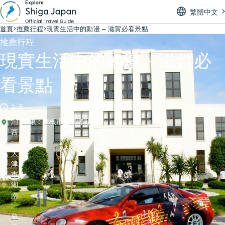
繁體中文
首頁
推薦行程
現實生活中的動漫 – 滋賀必看景點
推薦行程
現實生活中的動漫 – 滋賀必
看景點
2 天
湖
湖東
:
彥根市
,
豐鄉町
西
:
大
津
市
湖
南
:
草