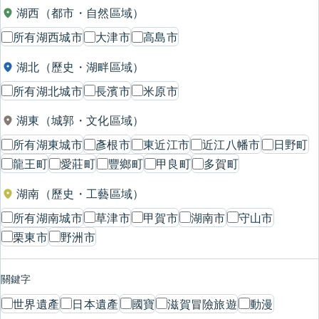
湖西（都市・自然區域）
所有湖西城市
大津市
高島市
湖北（歷史・湖畔區域）
所有湖北城市
長濱市
米原市
湖東（城郭・文化區域）
所有湖東城市
彥根市
東近江市
近江八幡市
日野町
龍王町
愛莊町
豐鄉町
甲良町
多賀町
湖南（歷史・工藝區域）
所有湖南城市
草津市
甲賀市
湖南市
守山市
栗東市
野洲市
關鍵字
世界遺產
日本遺產
國寶
滋賀冒險旅遊
動漫