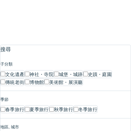
史蹟・庭園
1
2
3
4
…
8
搜尋
子分類
文化遺產
神社・寺院
城堡・城跡
史蹟・庭園
傳統老街
博物館
美術館・展演廳
季節
春季旅行
夏季旅行
秋季旅行
冬季旅行
地區, 城市