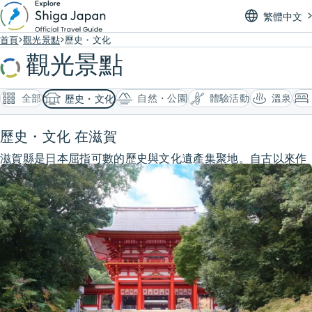
繁體中文
首頁
觀光景點
歷史・文化
觀光景點
全部
自然・公園
體驗活動
溫泉
歷史・文化
歷史・文化 在滋賀
滋賀縣是日本屈指可數的歷史與文化遺產集聚地。自古以來作
為交通要衝而繁榮，孕育出高度發展的文化與經濟。這段悠久
的歷史，造就了神社寺廟、街區風貌等豐富的文化遺產。在這
裡，我們將為你介紹能親身感受滋賀真正歷史的最佳去處。