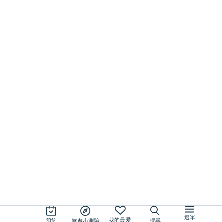
使用本網站即表示您同意設定並使用 Cookie。更多資訊請參閱我們的
隱私
策
。
同意
選單
我的最愛
預約
搜尋
旅遊小測驗