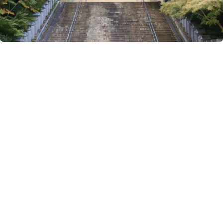
搜尋結果 歷史・文化
124 筆
山王祭
湖國三大祭之一的『山王祭』，是日本全國3,800多個『山王神』的總本宮
『日吉大社』的例行祭典活動。現已被指定為大津市無形民俗文化遺產。本
活動從3月1日起歷時1個半月，其中4月12日至14日的3天為主要祭典活動。
歷史・文化
體驗活動
湖西
文化遺產
#日本遺產
/
#活動
/
#祭典
長濱曳山祭