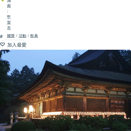
南
:
甲
賀
市
#
國寶
/
活動
/
祭典
加入最愛