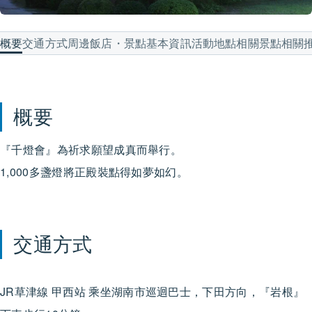
概要
交通方式
周邊飯店・景點
基本資訊
活動地點
相關景點
相關
概要
『千燈會』為祈求願望成真而舉行。
1,000多盞燈將正殿裝點得如夢如幻。
交通方式
JR草津線
甲西站
乘坐湖南市巡迴巴士，下田方向，『岩根』