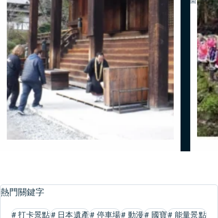
園
熱門關鍵字
#
打卡景點
#
日本遺產
#
停車場
#
動漫
#
國寶
#
能量景點