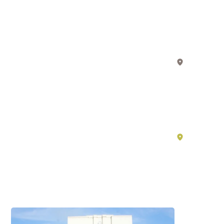
實
過
生
「近
活
江
中
商
的
湖
人」
東
動
的
漫
一
–
生
滋
與
賀
湖
遺
南
必
產，
看
探
景
索
點
日
#歷
本
史・