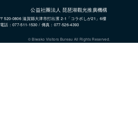
公益社團法人 琵琶湖觀光推廣機構
〒520-0806 滋賀縣大津市打出濱 2-1「コラボしが21」6樓
電話：077-511-1530 / 傳真：077-526-4393
© Biwako Visitors Bureau All Rights Reserved.
使用本網站即表示您同意設定並使用 Cookie。更多資訊請參閱我們的
隱私
政策
。