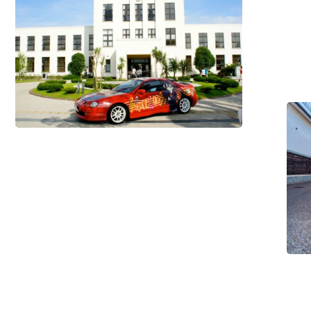
的
文
化
/
核
#體
驗
心
活
價
動
值
#歷
史・
文
化
/
#住
宿
設
施
/
#美
食・
飲
品