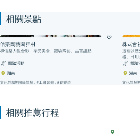
相關景點
信樂陶藝園狸村
株式會
和信樂大狸合影、享受美食、體驗陶藝、品嘗甜點
這裡以歷
器、日用
體驗活動
體驗
湖南
湖南
文化體驗
#陶藝體驗
/
#工廠參觀
/
#信樂燒
文化體驗
相關推薦行程
現
2 天
湖
透
西