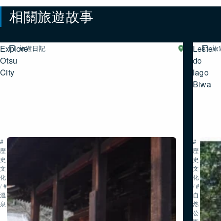
相關旅遊故事
Explore
Leste
旅遊日記
湖
旅
西
Otsu
do
City
lago
Biwa
#
#
歷
歷
史・
史・
文
文
化
化
/
#
/
#
溫
自
泉
然・
公