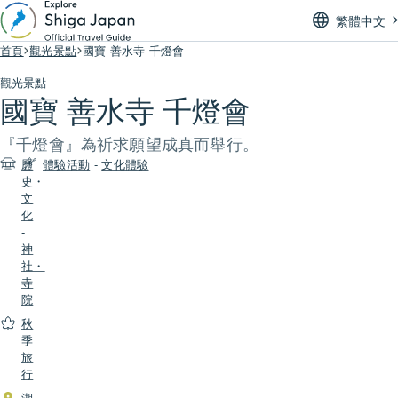
繁體中文
首頁
觀光景點
國寶 善水寺 千燈會
觀光景點
國寶 善水寺 千燈會
『千燈會』為祈求願望成真而舉行。
歷
體驗活動
-
文化體驗
史・
文
化
-
神
社・
寺
院
秋
季
旅
行
湖