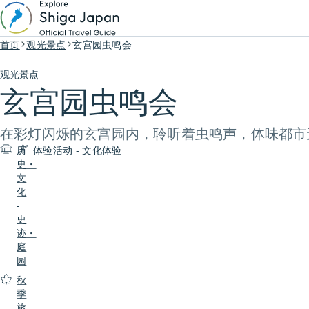
首页
观光景点
玄宫园虫鸣会
观光景点
玄宫园虫鸣会
在彩灯闪烁的玄宫园内，聆听着虫鸣声，体味都市
历
体验活动
-
文化体验
史・
文
化
-
史
迹・
庭
园
秋
季
旅