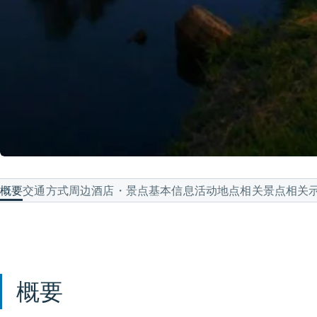
概要
交通方式
周边酒店・景点
基本信息
活动地点
相关景点
相关
概要