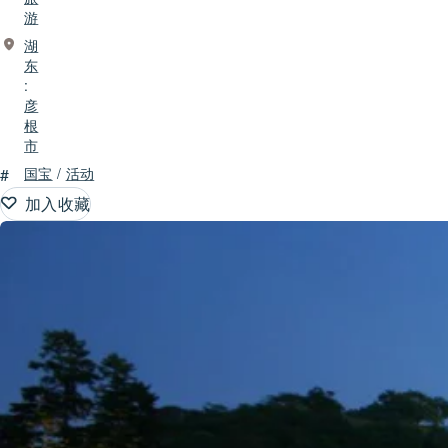
游
湖
东
:
彦
根
市
#
国宝
/
活动
加入收藏