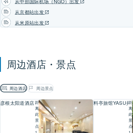
从中部国际机场（NGO）出发
从京都站出发
从米原站出发
周边酒店・景点
周边酒店
周边景点
彦根太阳道酒店
距
料亭旅馆YASU井
距
离
离
此
此
景
景
点
点
1
1.