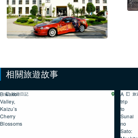
驗
活
動
相關旅遊故事
Biwako
A
旅遊日記
湖
旅
西
Valley,
trip
Kaizu’s
to
Cherry
Sunai
Blossoms
no
Sato: