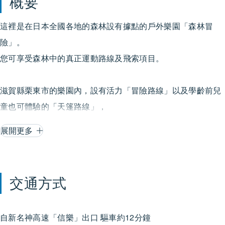
概要
這裡是在日本全國各地的森林設有據點的戶外樂園「森林冒
險」。
您可享受森林中的真正運動路線及飛索項目。
滋賀縣栗東市的樂園內，設有活力「冒險路線」以及學齡前兒
童也可體驗的「天篷路線」，
老少皆宜，無論家庭還是團體都能沉浸其中、開心玩樂，是一
展開更多
處深受各年齡層遊客喜愛的設施。
設施利用條件因年齡及成人數量而異，請在預約平台上進行確
交通方式
認。
森林獨有的非凡體驗，敬請享受。
自新名神高速「信樂」出口 驅車約12分鐘