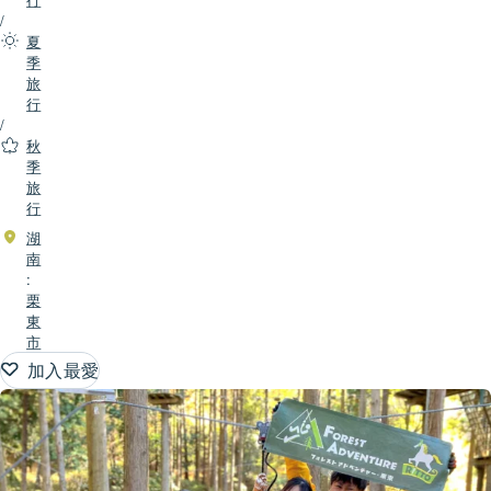
/
夏
季
旅
行
/
秋
季
旅
行
湖
南
:
栗
東
市
加入最愛