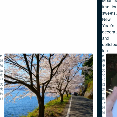
Mochits
traditio
sweets,
New
Year’s
decorat
and
delicio
tea
#
#
體
歷
驗
史・
活
文
動
化
/
#
/
#
美
自
食・
然・
飲
公
品
園
/
#
體
驗
活