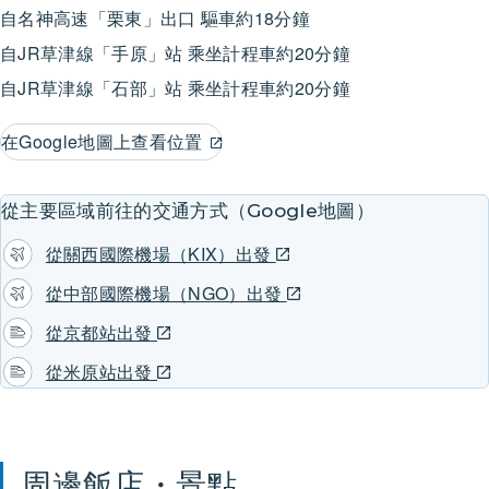
自名神高速「栗東」出口 驅車約18分鐘
自JR草津線「手原」站 乘坐計程車約20分鐘
自JR草津線「石部」站 乘坐計程車約20分鐘
在Google地圖上查看位置
從主要區域前往的交通方式（Google地圖）
從關西國際機場（KIX）出發
從中部國際機場（NGO）出發
從京都站出發
從米原站出發
周邊飯店・景點