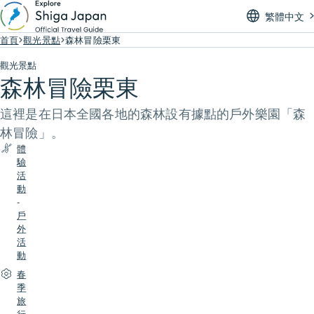
繁體中文
首頁
觀光景點
森林冒險栗東
觀光景點
森林冒險栗東
這裡是在日本全國各地的森林設有據點的戶外樂園「森
林冒險」。
體
驗
活
動
-
戶
外
活
動
春
季
旅
行