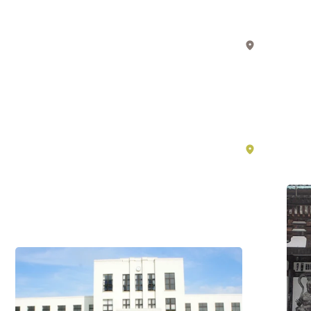
活
史
中
寺
的
湖
院，
東
動
搭
漫
乘
–
坂
滋
本
賀
湖
纜
南
必
車
看
#歷
史・
景
文
化
/
點
#體
#歷
驗
史・
活
文
動
化
/
#體