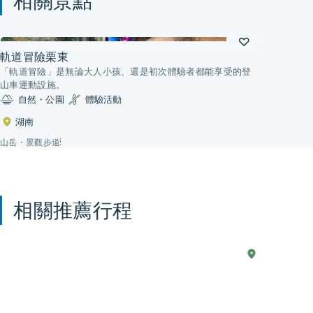
相關景點
軌道冒險栗東
「軌道冒險」是無論大人小孩、還是初次體驗者都能享受的登
山車運動設施。
自然・公園
體驗活動
湖南
山岳・景觀步道
相關推薦行程
現
2 天
湖
巡
西
實
訪
生
歷