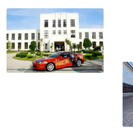
點
日
#歷
本
史・
的
文
化
/
核
#體
驗
心
活
價
動
值
#歷
史・
文
化
/
#住
宿
設
施
/
#美
食・
飲
品