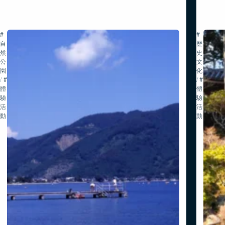
#
#
自
歷
然・
史・
公
文
園
化
/
#
/
#
體
體
驗
驗
活
活
動
動