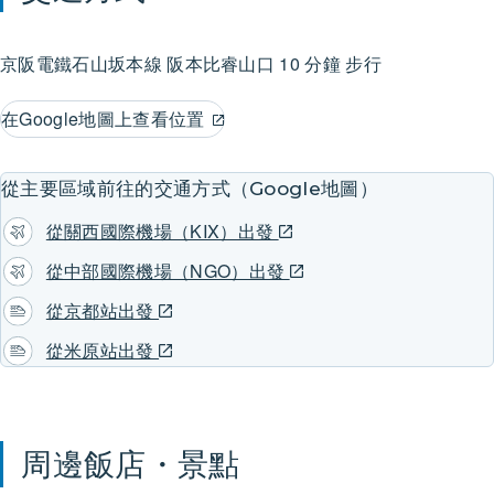
不走這條路線，因此該路線的整備尚不太完善。
京阪電鐵石山坂本線
阪本比睿山口
10 分鐘 步行
拾階而上，依次經過摘花堂、龜塔，來到延曆寺會館旁，這條
在Google地圖上查看位置
路線雖然路標較少，但並不會迷路，能夠順利到達延曆寺。
您不妨帶著修行僧的感覺，體驗一番。
從主要區域前往的交通方式（Google地圖）
從關西國際機場（KIX）出發
Blog article :
從中部國際機場（NGO）出發
從京都站出發
Everything you need to know about Hieizan Mountain
Trekking
從米原站出發
周邊飯店・景點