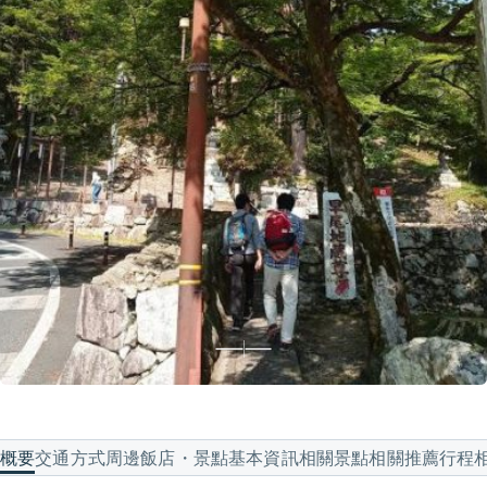
概要
交通方式
周邊飯店・景點
基本資訊
相關景點
相關推薦行程