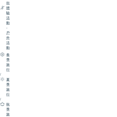
街
體
驗
活
動
-
戶
外
活
動
春
季
旅
行
/
夏
季
旅
行
/
秋
季
旅