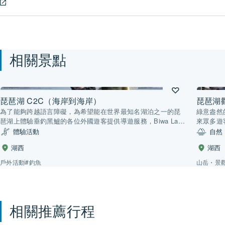
相關景點
琵琶湖 C2C（海岸到海岸）
琵琶湖
為了能夠跨越語言障礙，為希望能在世界最知名湖泊之一的琵
綠意盎然
琶湖上體驗垂釣黑鱸的各位外國遊客提供導遊服務，Biwa Lake
來眾多遊
C2C由此誕生。這是目前琵琶湖唯一公認的外賓垂釣導遊服
年人的咖
體驗活動
自然
務。我們的目標是，要為從新手到資深垂釣者等所有顧客提供
椅沙發度
湖西
湖西
友好熱情的服務，培育一個垂釣愛好者社群。我們始終致力於
業，您可
讓顧客體驗琵琶湖優美富饒的大自然和獨特環境，幫助他們打
縣當地特
戶外活動
#釣魚
山岳・景
造美好的回憶。
「琵琶湖
相關推薦行程