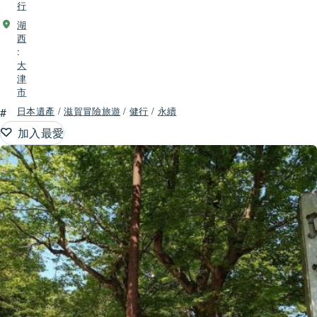
行
湖
西
:
大
津
市
#
日本遺產
/
滋賀冒險旅遊
/
健行
/
永續
加入最愛