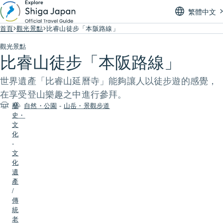
繁體中文
首頁
觀光景點
比睿山徒步「本阪路線」
觀光景點
比睿山徒步「本阪路線」
世界遺產「比睿山延曆寺」能夠讓人以徒步遊的感覺，
在享受登山樂趣之中進行參拜。
歷
自然・公園
-
山岳・景觀步道
史・
文
化
-
文
化
遺
產
/
傳
統
老