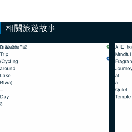
相關旅遊故事
Biwaichi
A
旅遊日記
湖
旅
西
Trip
Mindful
湖
(Cycling
Fragra
北
around
Journe
Lake
at
Biwa)
a
–
Quiet
Day
Temple
3