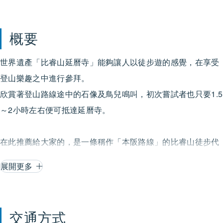
概要
世界遺產「比睿山延曆寺」能夠讓人以徒步遊的感覺，在享受
登山樂趣之中進行參拜。
欣賞著登山路線途中的石像及鳥兒鳴叫，初次嘗試者也只要1.5
～2小時左右便可抵達延曆寺。
在此推薦給大家的，是一條稱作「本阪路線」的比睿山徒步代
表性路線。
展開更多
在京阪「阪本比睿山口」站下車，步行約5分鐘即到日吉大社
前。日吉大社鳥居旁的石階，便是比睿山徒步路線的入口。
交通方式
本阪原為比睿山延曆寺的表參道，開通纜車後，參拜者便基本