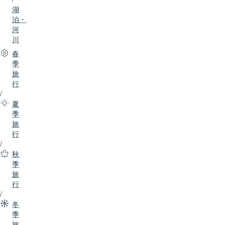
湖
泊・
河
川
春
季
旅
行
/
夏
季
旅
行
/
秋
季
旅
行
/
冬
季
旅