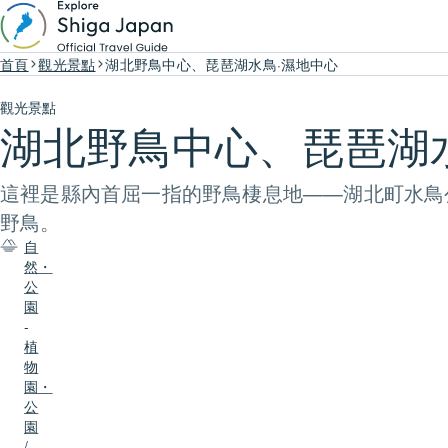
首頁
觀光景點
湖北野鳥中心、琵琶湖水鳥·濕地中心
觀光景點
湖北野鳥中心、琵琶湖
這裡是縣內首屈一指的野鳥棲息地——湖北町水鳥
野鳥。
自
然・
公
園
-
植
物
園・
公
園
/