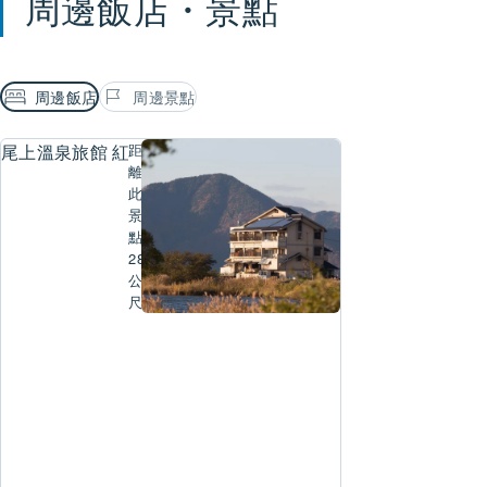
周邊飯店・景點
周邊飯店
周邊景點
尾上溫泉旅館 紅鮎
距
離
此
景
點
289
公
尺