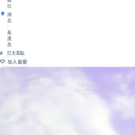
行
湖
北
:
長
濱
市
#
打卡景點
加入最愛