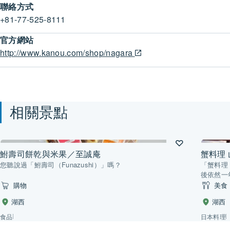
聯絡方式
+81-77-525-8111
官方網站
http://www.kanou.com/shop/nagara
相關景點
鮒壽司餅乾與米果／至誠庵
蟹料理 
您聽說過「鮒壽司（Funazushi）」嗎？
「蟹料理
後依然一
購物
美食
湖西
湖西
食品
日本料理