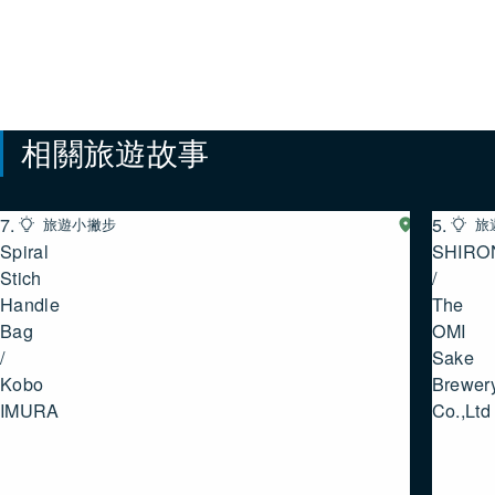
相關旅遊故事
7.
5.
旅遊小撇步
湖
旅
西
Spiral
SHIRO
Stich
/
Handle
The
Bag
OMI
/
Sake
Kobo
Brewer
IMURA
Co.,Ltd