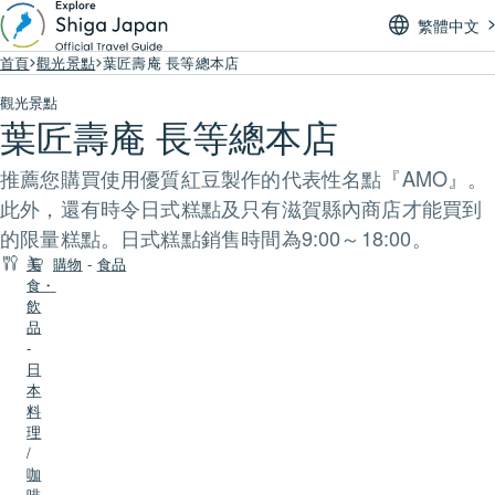
繁體中文
首頁
觀光景點
葉匠壽庵 長等總本店
觀光景點
葉匠壽庵 長等總本店
推薦您購買使用優質紅豆製作的代表性名點『AMO』。
此外，還有時令日式糕點及只有滋賀縣內商店才能買到
的限量糕點。日式糕點銷售時間為9:00～18:00。
美
購物
-
食品
食・
飲
品
-
日
本
料
理
/
咖
啡