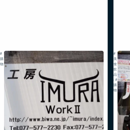
#
#
購
美
物
食・
飲
品
/
#
購
物