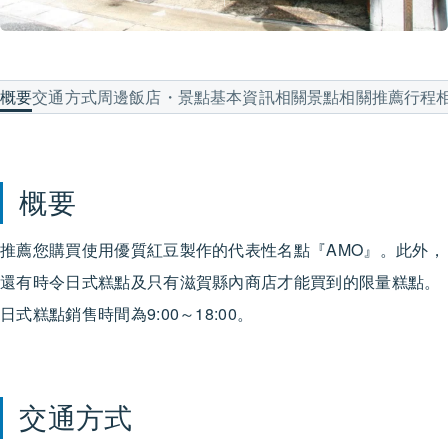
概要
交通方式
周邊飯店・景點
基本資訊
相關景點
相關推薦行程
概要
推薦您購買使用優質紅豆製作的代表性名點『AMO』。此外，
還有時令日式糕點及只有滋賀縣內商店才能買到的限量糕點。
日式糕點銷售時間為9:00～18:00。
交通方式