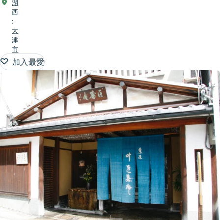
湖
西
:
大
津
市
加入最愛