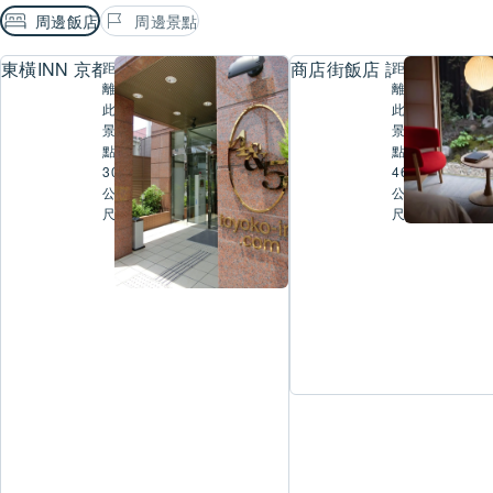
周邊飯店
周邊景點
東橫INN 京都琵琶湖大津
商店街飯店 講 大津百町
距
距
離
離
此
此
景
景
點
點
304
464
公
公
尺
尺