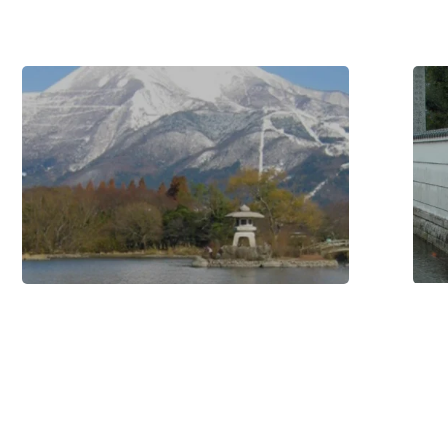
料
坊
理
宮
#歷
#歷
史・
史・
文
文
化
/
化
/
#購
#購
物
物