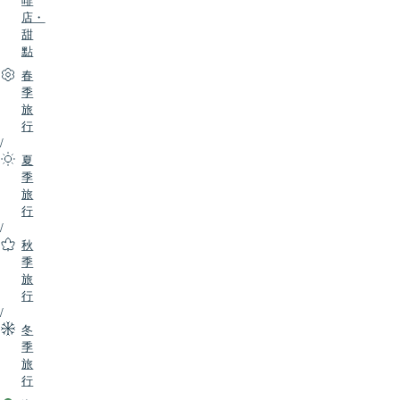
店・
甜
點
春
季
旅
行
/
夏
季
旅
行
/
秋
季
旅
行
/
冬
季
旅
行