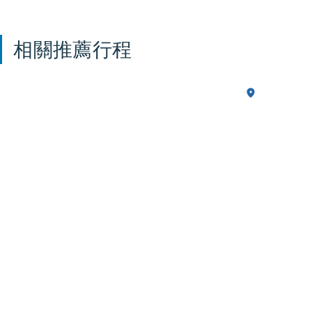
相關推薦行程
攀
1 天
湖
探
北
登
索
伊
近
吹
江
山，
商
品
人
嚐
宅
醒
邸
井
與
鱒
太
魚
郎