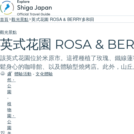
首頁
觀光景點
英式花園 ROSA & BERRY多和田
觀光景點
英式花園 ROSA & BE
該英式花園位於米原市。這裡種植了玫瑰、鐵線蓮
鬆身心的咖啡館、以及體驗型燒烤店。此外，山丘
自
體驗活動
-
文化體驗
然・
公
園
-
植
物
園・
公
園
美