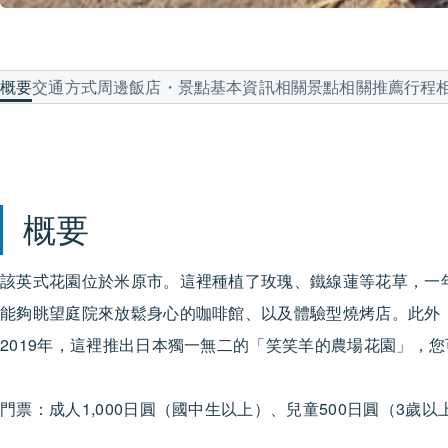
概要
交通方式
周邊飯店・景點
基本資訊
相關景點
相關推薦行程
概要
該英式花園位於米原市。這裡種植了玫瑰、鐵線蓮等花草，一
能夠眺望庭院來放鬆身心的咖啡館、以及體驗型燒烤店。此外
2019年，這裡推出日本獨一無二的「笑笑羊的農場花園」，
門票：成人1,000日圓（國中生以上）、兒童500日圓（3歲以