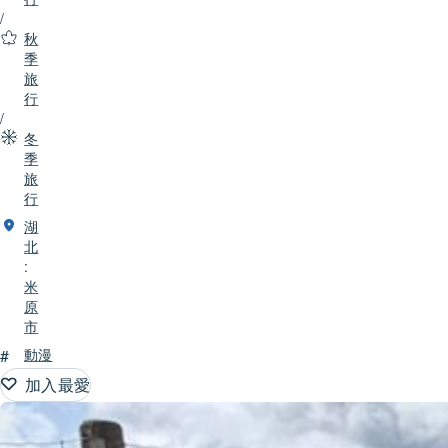
/
秋
季
旅
行
/
冬
季
旅
行
湖
北
:
米
原
市
#
動漫
加入最愛