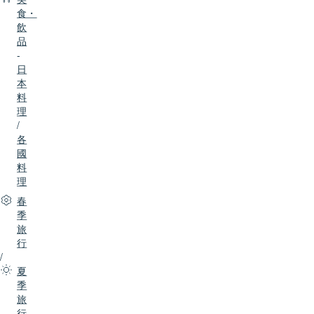
食・
飲
品
-
日
本
料
理
/
各
國
料
理
春
季
旅
行
/
夏
季
旅
行