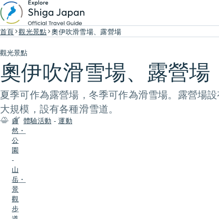
首頁
觀光景點
奧伊吹滑雪場、露營場
觀光景點
奧伊吹滑雪場、露營場
夏季可作為露營場，冬季可作為滑雪場。露營場設
大規模，設有各種滑雪道。
自
體驗活動
-
運動
然・
公
園
-
山
岳・
景
觀
步
道