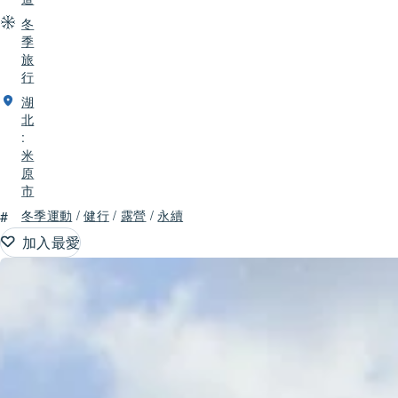
冬
季
旅
行
湖
北
:
米
原
市
#
冬季運動
/
健行
/
露營
/
永續
加入最愛