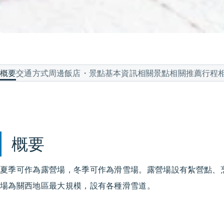
概要
交通方式
周邊飯店・景點
基本資訊
相關景點
相關推薦行程
概要
夏季可作為露營場，冬季可作為滑雪場。露營場設有紮營點、
場為關西地區最大規模，設有各種滑雪道。