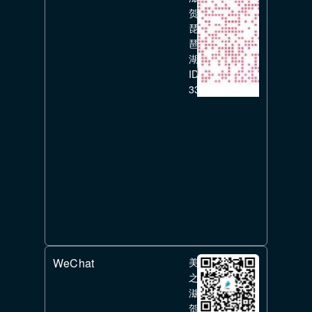
贺
琵
琶
湖
ID:
336351626
WeChat
美
之
滋
贺