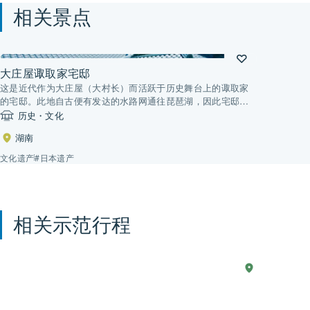
相关景点
大庄屋诹取家宅邸
这是近代作为大庄屋（大村长）而活跃于历史舞台上的诹取家
的宅邸。此地自古便有发达的水路网通往琵琶湖，因此宅邸用
地内留有水渠和码头，至今仍保留着当年水运旺盛之时的景
历史・文化
象。此外，这一带还有甚至成为了地名的水设施——川端
湖南
（Kabata），展现了人们的水生活。
文化遗产
#日本遗产
相关示范行程
现
2 天
湖
Explo
西
实
the