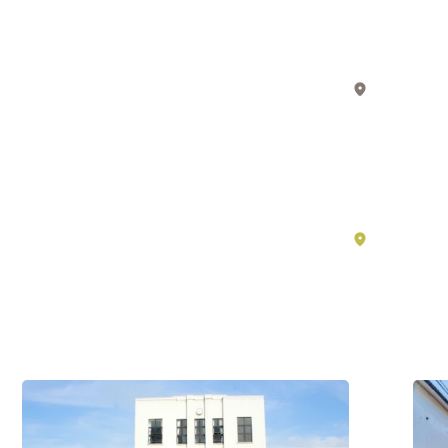
生
Core
活
Value
中
of
的
湖
Japan
东
动
Throu
漫
the
–
Life
滋
and
贺
湖
Legac
南
必
of
看
the
景
“Omi
点
Merch
#历
#历
史・
史・
文
文
化
/
化
/