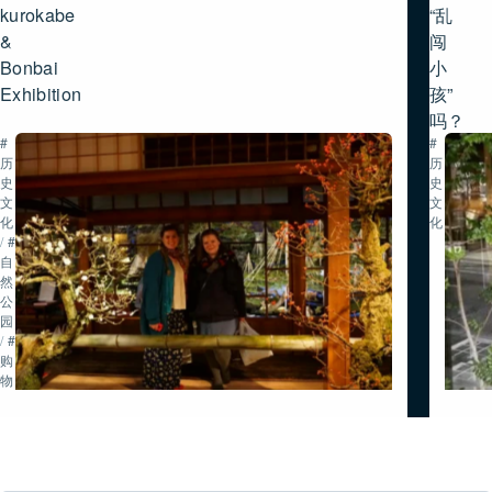
kurokabe
“乱
&
闯
Bonbai
小
Exhibition
孩”
吗？
#
#
历
历
史・
史・
文
文
化
化
/
#
自
然・
公
园
/
#
购
物