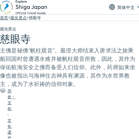
简体中文
首页
观光景点
慈眼寺
观光景点
慈眼寺
主佛是秘佛“帆柱观音”。最澄大师结束入唐求法之旅乘
船回国时曾遭遇水难并被帆柱观音所救，因此，其作为
保佑航海安全之佛而备受人们信仰。此外，药师如来坐
像也被指出与海神住吉神具有渊源，其作为水世界教
主，成为了水祈祷的信仰对象。
历
史・
文
化
-
文
化
遗
产