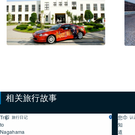
#体
#住
验
宿
活
设
动
施
/
#美
食・
饮
品
相关旅行故事
Trip
您
旅行日记
湖
认
北
to
知
Nagahama
道