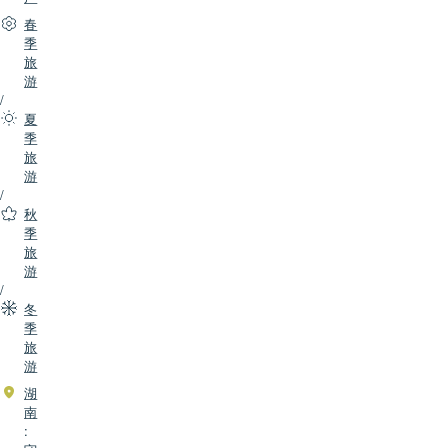
春
季
旅
游
/
夏
季
旅
游
/
秋
季
旅
游
/
冬
季
旅
游
湖
南
: