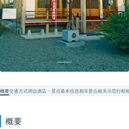
概要
交通方式
周边酒店・景点
基本信息
相关景点
相关示范行程
概要