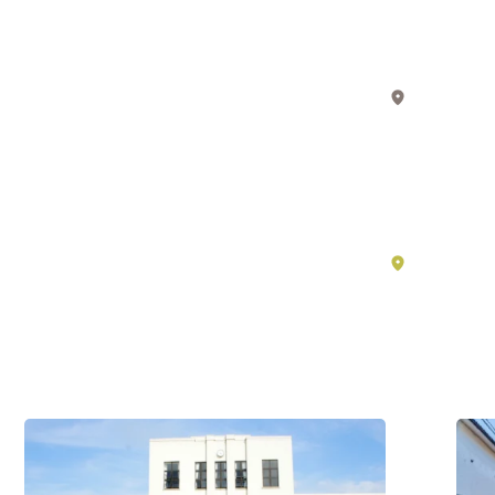
生
Core
活
Value
中
of
的
湖
Japan
东
动
Throu
漫
the
–
Life
滋
and
贺
湖
Legac
南
必
of
看
the
景
“Omi
点
Merch
#历
#历
史・
史・
文
文
化
/
化
/