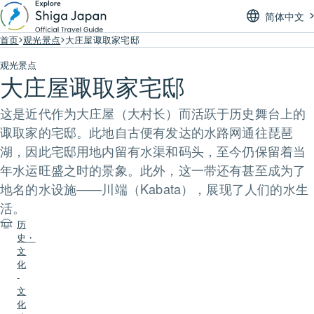
简体中文
首页
观光景点
大庄屋诹取家宅邸
观光景点
大庄屋诹取家宅邸
这是近代作为大庄屋（大村长）而活跃于历史舞台上的
诹取家的宅邸。此地自古便有发达的水路网通往琵琶
湖，因此宅邸用地内留有水渠和码头，至今仍保留着当
年水运旺盛之时的景象。此外，这一带还有甚至成为了
地名的水设施——川端（Kabata），展现了人们的水生
活。
历
史・
文
化
-
文
化