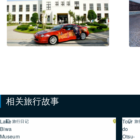
#体
#住
验
宿
活
设
动
施
/
#美
食・
饮
品
相关旅行故事
Lake
Tour
旅行日记
湖
旅
南
Biwa
do
Museum
Otsu-