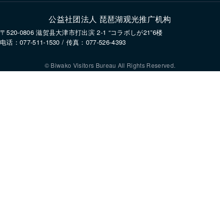
公益社团法人 琵琶湖观光推广机构
〒520-0806 滋贺县大津市打出滨 2-1 “コラボしが21”6楼
电话：077-511-1530 / 传真：077-526-4393
© Biwako Visitors Bureau All Rights Reserved.
使用本网站即表示您同意设置并使用 Cookie。更多信息请参阅我们的
隐私