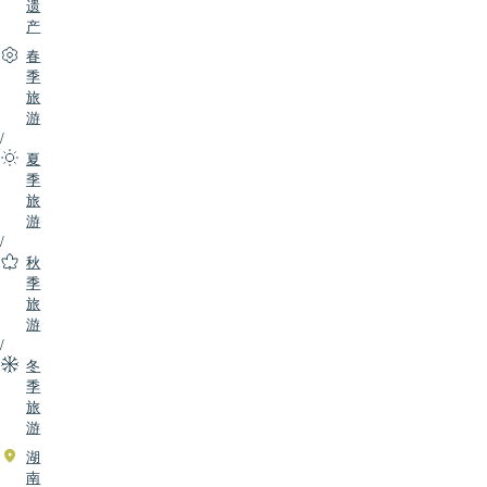
遗
产
春
季
旅
游
/
夏
季
旅
游
/
秋
季
旅
游
/
冬
季
旅
游
湖
南