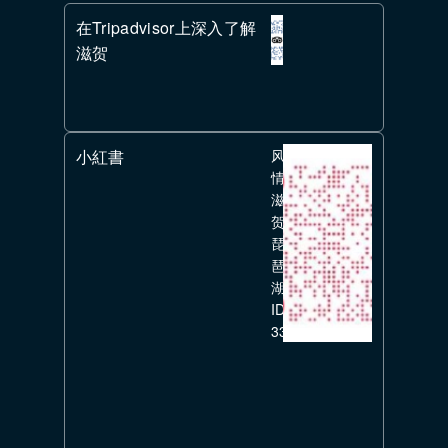
在Tripadvisor上深入了解
滋贺
小紅書
风
情
滋
贺
琵
琶
湖
ID:
336351626