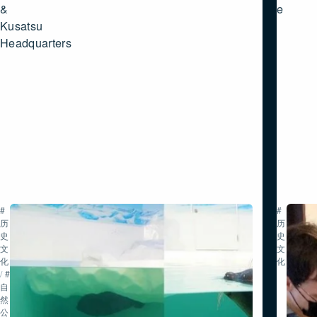
&
e
Kusatsu
Headquarters
#
#
历
历
史・
史・
文
文
化
化
/
#
自
然・
公