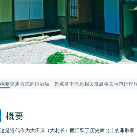
概要
交通方式
周边酒店・景点
基本信息
相关景点
相关示范行程
概要
这是近代作为大庄屋（大村长）而活跃于历史舞台上的诹取家