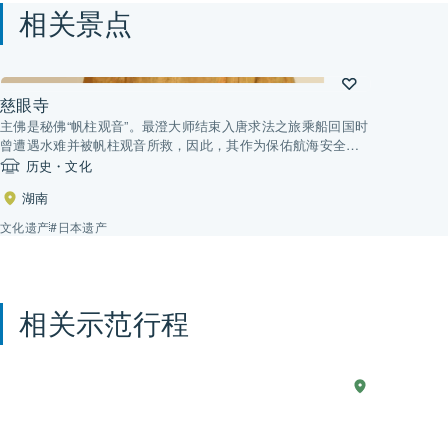
相关景点
慈眼寺
主佛是秘佛“帆柱观音”。最澄大师结束入唐求法之旅乘船回国时
曾遭遇水难并被帆柱观音所救，因此，其作为保佑航海安全之
佛而备受人们信仰。此外，药师如来坐像也被指出与海神住吉
历史・文化
神具有渊源，其作为水世界教主，成为了水祈祷的信仰对象。
湖南
文化遗产
#日本遗产
相关示范行程
现
2 天
湖
Explo
西
实
the