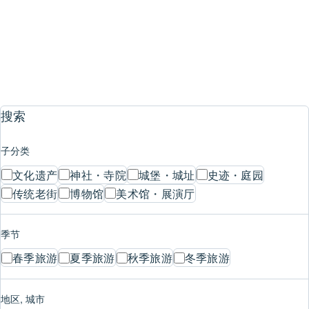
史迹・庭园
1
2
3
4
…
8
搜索
子分类
文化遗产
神社・寺院
城堡・城址
史迹・庭园
传统老街
博物馆
美术馆・展演厅
季节
春季旅游
夏季旅游
秋季旅游
冬季旅游
地区, 城市