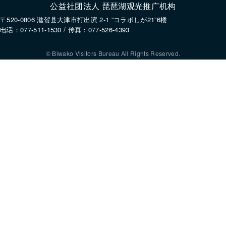
公益社团法人 琵琶湖观光推广机构
〒520-0806 滋贺县大津市打出滨 2-1 “コラボしが21”6楼
电话：077-511-1530 / 传真：077-526-4393
© Biwako Visitors Bureau All Rights Reserved.