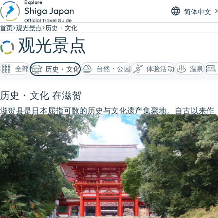
简体中文
首页
观光景点
历史・文化
观光景点
全部
自然・公园
体验活动
温泉
历史・文化
历史・文化 在滋贺
滋贺县是日本屈指可数的历史与文化遗产集聚地。自古以来作
为交通要冲而繁荣，孕育出高度发展的文化与经济。这段悠久
的历史，造就了神社寺院、街区风貌等丰富的文化遗产。在这
里，我们将为你介绍能够亲身感受滋贺真实历史的最佳去处。