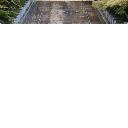
搜索结果 历史・文化
124 条
山王祭
湖国三大祭之一的“山王祭”，是日本全国3,800多个“山王神”的总本宫“日吉大
社”的例行祭典活动。现已被指定为大津市无形民俗文化遗产。本活动从3月1
日起历时1个半月，其中4月12日至14日的3天为主要祭典活动。
历史・文化
体验活动
湖西
文化遗产
#日本遗产
/
#活动
/
#祭典
长浜曳山祭