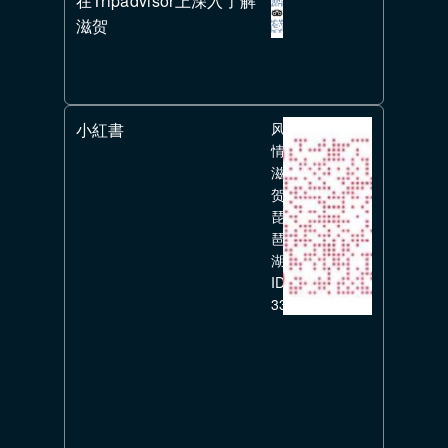
在Tripadvisor上深入了解
滋贺
小紅書
风
情
滋
贺
琵
琶
湖
ID:
336351626