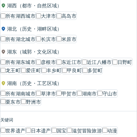
湖西（都市・自然区域）
所有湖西城市
大津市
高岛市
湖北（历史・湖畔区域）
所有湖北城市
长滨市
米原市
湖东（城郭・文化区域）
所有湖东城市
彦根市
东近江市
近江八幡市
日野町
龙王町
爱庄町
丰乡町
甲良町
多贺町
湖南（历史・工艺区域）
所有湖南城市
草津市
甲贺市
湖南市
守山市
栗东市
野洲市
关键词
世界遗产
日本遗产
国宝
滋贺冒险旅游
动漫