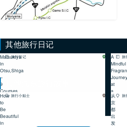
其他旅行日记
Matsukiya
A
旅行日记
湖
旅
西
in
查看所有旅行日记
Mindful
Otsu,Shiga
Fragra
–
Journe
其他湖东旅行故事
9
at
Courses
a
How
从
旅行小贴士
湖
旅
of
Quiet
东
to
查看所有湖东旅行故事
京
Blissful
Temple
Be
都
Enjoyment
Beautiful
出
in
发