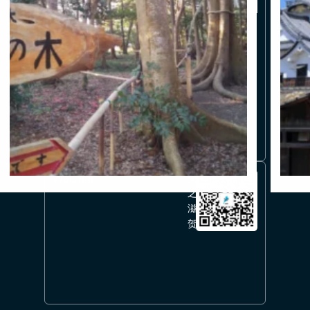
336351626
WeChat
美
之
滋
贺