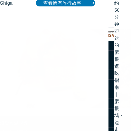
Shiga
约
查看所有旅行故事
50
分
钟
即
#
#
达
美
历
食・
史・
的
示范行程
饮
文
彦
品
化
观光景点
根
/
#
体
旅行故事
逛
验・
吃
活
交通方式
指
动
旅游指南
南
｜
关于滋贺
彦
主题公告
根
照片集
城・
边
滋贺旅游视频
走