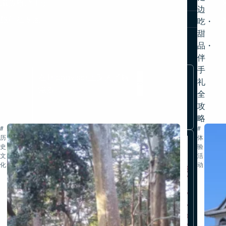
滋贺旅游手册
边
旅行社专区
吃・
甜
品・
伴
手
在Tripadvisor上深入了解
礼
滋贺
全
攻
略
#
#
历
体
小紅書
风
史・
验・
情
文
活
滋
化
动
贺
琵
琶
湖
ID: