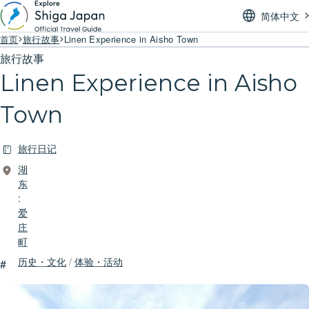
简体中文
首页
旅行故事
Linen Experience in Aisho Town
旅行故事
Linen Experience in Aisho
Town
旅行日记
湖
东
:
爱
庄
町
历史・文化
/
体验・活动
#