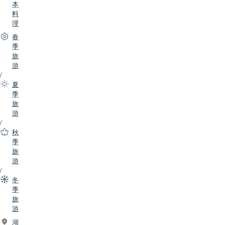
本
料
理
春
季
旅
游
/
夏
季
旅
游
/
秋
季
旅
游
/
冬
季
旅
游
湖