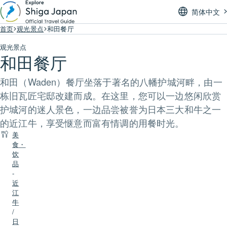
简体中文
首页
观光景点
和田餐厅
观光景点
和田餐厅
和田（Waden）餐厅坐落于著名的八幡护城河畔，由一
栋旧瓦匠宅邸改建而成。在这里，您可以一边悠闲欣赏
护城河的迷人景色，一边品尝被誉为日本三大和牛之一
的近江牛，享受惬意而富有情调的用餐时光。
美
食・
饮
品
-
近
江
牛
/
日