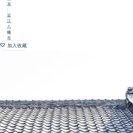
东
:
近
江
八
幡
市
加入收藏