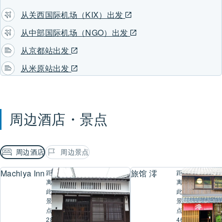
从关西国际机场（KIX）出发
从中部国际机场（NGO）出发
从京都站出发
从米原站出发
周边酒店・景点
周边酒店
周边景点
Machiya Inn
旅馆 澪
距
距
离
离
此
此
景
景
点
点
286
462