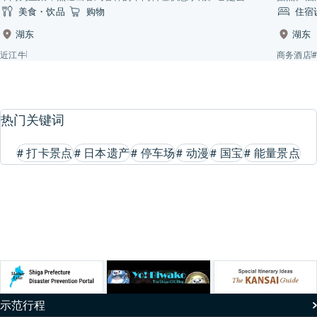
（2023年）刚开业的新店。“宽闲观”为日本历史上首次印刷“近
客人，也
美食・饮品
购物
住宿
江牛”这一名称的杂志。老板的先祖与此杂志还有一段渊源，于
湖东
湖东
是其继承了此名，开办了宽闲观餐厅。
近江牛
商务酒店
热门关键词
#
打卡景点
#
日本遗产
#
停车场
#
动漫
#
国宝
#
能量景点
示范行程