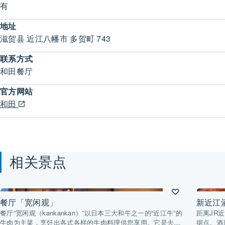
有
地址
滋贺县 近江八幡市 多贺町 743
联系方式
和田餐厅
官方网站
和田
相关景点
餐厅「宽闲观」
新近江
餐厅“宽闲观（kankankan）”以日本三大和牛之一的“近江牛”的
距离JR
牛肉为主菜，烹饪出各式各样的牛肉料理供您享用。它是去年
据点。酒