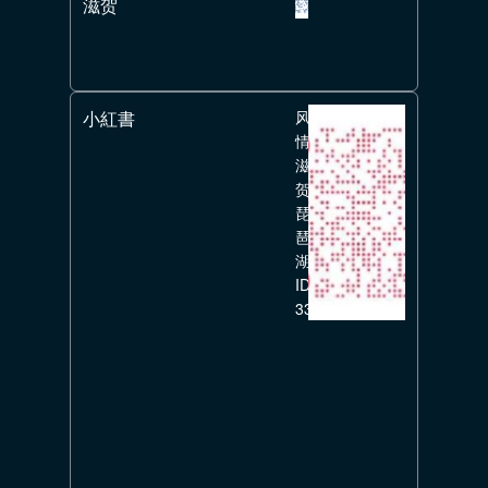
滋贺
小紅書
风
情
滋
贺
琵
琶
湖
ID:
336351626