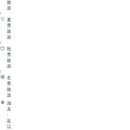
旅
游
/
夏
季
旅
游
/
秋
季
旅
游
/
冬
季
旅
游
湖
东
:
近
江