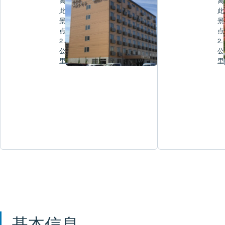
离
离
此
此
景
景
点
点
2.4
2.
公
公
里
里
基本信息