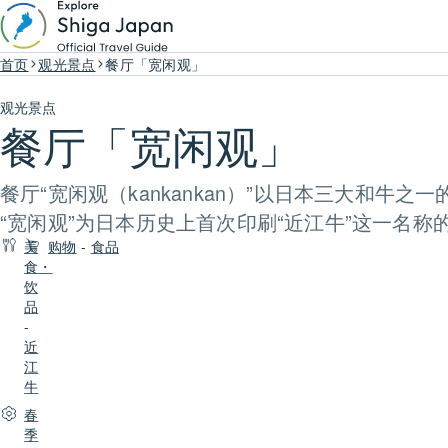
首页
观光景点
餐厅「宽闲观」
观光景点
餐厅「宽闲观」
餐厅“宽闲观（kankankan）”以日本三大和牛
“宽闲观”为日本历史上首次印刷“近江牛”这一名
美
购物
-
食品
食・
饮
品
-
近
江
牛
春
季