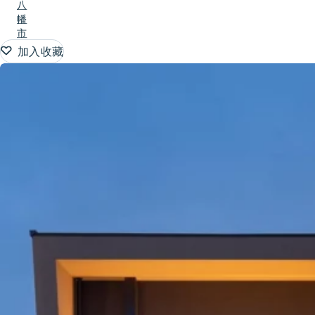
八
幡
市
加入收藏