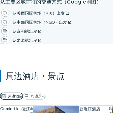
从主要区域前往的交通方式（Google地图）
从关西国际机场（KIX）出发
从中部国际机场（NGO）出发
从京都站出发
从米原站出发
周边酒店・景点
周边酒店
周边景点
Comfort Inn近江八幡
距
新近江酒店
距