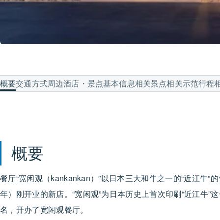
概要
交通方式
周边酒店・景点
基本信息
相关景点
相关示范行程
概要
餐厅“宽闲观（kankankan）”以日本三大和牛之一的“近江
年）刚开业的新店。“宽闲观”为日本历史上首次印刷“近江牛
名，开办了宽闲观餐厅。