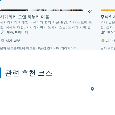
시가라키 도엔 타누키 마을
주식회
시가라키의 거대한 너구리와 함께 사진 촬영, 식사와 도예 체
역사 깊은
험, 디저트 체험, 시가라키야키 도자기 쇼핑, 도자기 가마 견학
병, 잡화
등을 즐길 수 있습니다.
거운 쇼핑
투어/액티비티
투어
시가 남부
시가 
문화 워크숍
#도예 워크숍
/
#공장 견학
/
#시가라키야키
문화 워크
관련 추천 코스
“오
3일
시
시
가
미
가
북
부
상
와
인”의
한