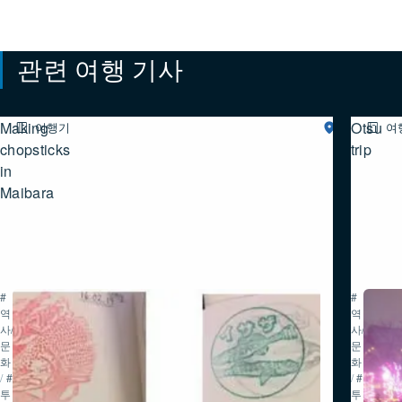
관련 여행 기사
Making
Otsu
여행기
시
여
가
chopsticks
trip
북
in
부
Maibara
#
#
역
역
사/
사/
문
문
화
화
/
#
/
#
투
투