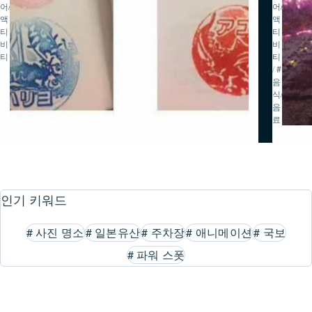
어/
어/
액
액
티
티
비
비
티
티
/
#
음
식/
음
료
인기 키워드
#
사진 명소
#
일본유산
#
주차장
#
애니메이션
#
국보
#
파워 스폿