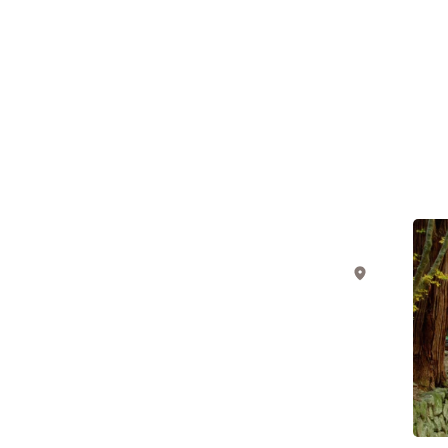
삶
반
과
도
유
연
산
고
을
지
통
코
해
스
일
#역
사/
본
문
시
화
의
가
동
핵
부
심
가
치
를