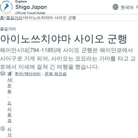
한국어
홈
즐길거리
아이노쓰치야마 사이오 군행
즐길거리
아이노쓰치야마 사이오 군행
헤이안시대(794-1185)에 사이오 군행은 헤이안쿄에서
사이구로 가게 되어, 사이오는 요요라는 가마를 타고 교
토에서 이세에 걸쳐 긴 여행을 했습니다.
역
투어/액티비티
-
문화 워크숍
사/
문
화
-
도
시
풍
경
시
가