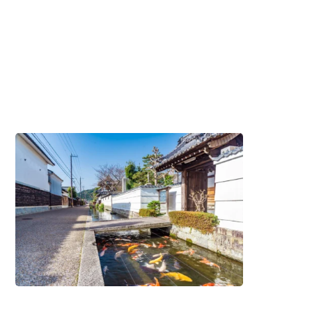
탐
구
해
보
세
요
#역
사/
문
화
/
#숙
박
/
#음
식/
음
료