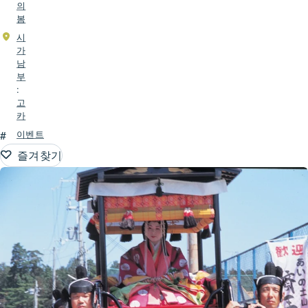
의
봄
시
가
남
부
:
고
카
#
이벤트
즐겨찾기