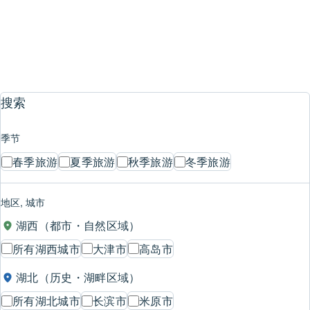
食品
1
2
3
4
5
…
24
搜索
季节
春季旅游
夏季旅游
秋季旅游
冬季旅游
地区, 城市
湖西（都市・自然区域）
所有湖西城市
大津市
高岛市
湖北（历史・湖畔区域）
所有湖北城市
长滨市
米原市