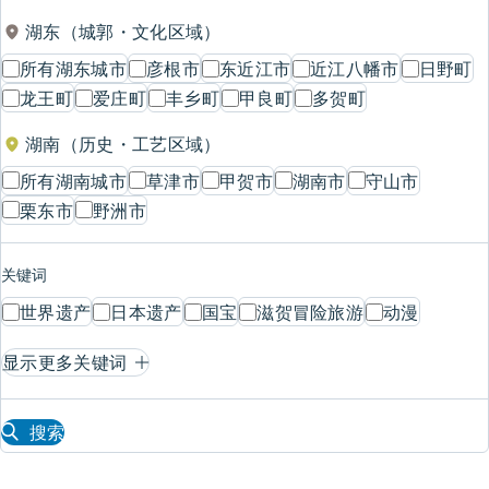
湖东（城郭・文化区域）
所有湖东城市
彦根市
东近江市
近江八幡市
日野町
龙王町
爱庄町
丰乡町
甲良町
多贺町
湖南（历史・工艺区域）
所有湖南城市
草津市
甲贺市
湖南市
守山市
栗东市
野洲市
关键词
世界遗产
日本遗产
国宝
滋贺冒险旅游
动漫
显示更多关键词
搜索