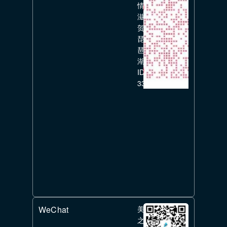
情
滋
贺
琵
琶
湖
ID:
336351626
WeChat
美
之