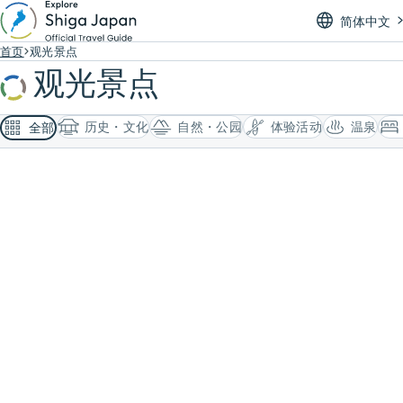
简体中文
首页
观光景点
观光景点
历史・文化
自然・公园
体验活动
温泉
全部
搜索结果 观光景点
379 条
爱东玛格丽特站秋英园
驿站“东近江市爱东玛格丽特站”附近休耕田间的秋英花竞相绽放。游客可在
此采摘秋英（收费）。
自然・公园
湖东
植物园・公园
#打卡景点
/
#活动