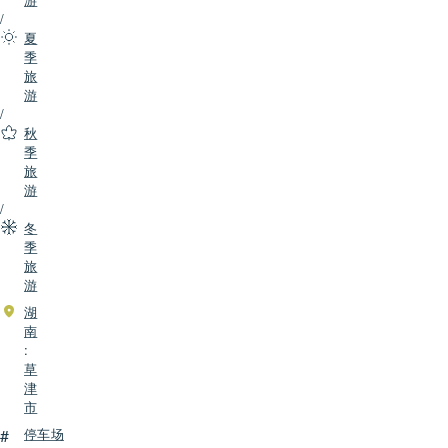
/
夏
季
旅
游
/
秋
季
旅
游
/
冬
季
旅
游
湖
南
:
草
津
市
#
停车场