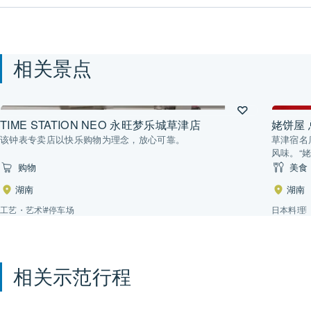
相关景点
TIME STATION NEO 永旺梦乐城草津店
姥饼屋
该钟表专卖店以快乐购物为理念，放心可靠。
草津宿名
风味。“
购物
美食
湖南
湖南
工艺・艺术
#停车场
日本料理
相关示范行程