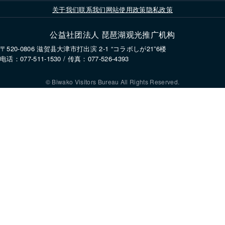
关于我们
联系我们
网站使用政策
隐私政策
公益社团法人 琵琶湖观光推广机构
〒520-0806 滋贺县大津市打出滨 2-1 “コラボしが21”6楼
电话：077-511-1530 / 传真：077-526-4393
© Biwako Visitors Bureau All Rights Reserved.