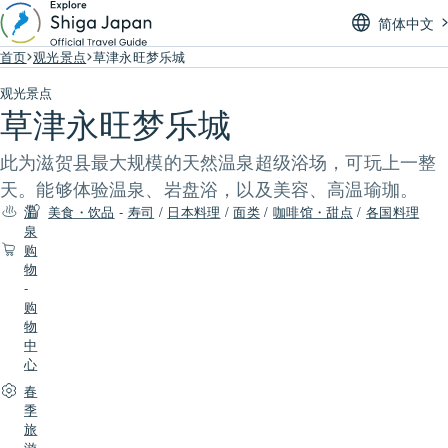
简体中文
首页
观光景点
草津永旺梦乐城
观光景点
草津永旺梦乐城
此为滋贺县最大规模的天然温泉超级浴场，可玩上一整
天。能够体验温泉、岩盘浴，以及美容、高温瑜珈。
温
美食・饮品
-
寿司
/
日本料理
/
面类
/
咖啡馆・甜点
/
各国料理
泉
购
物
-
购
物
中
心
春
季
旅
游