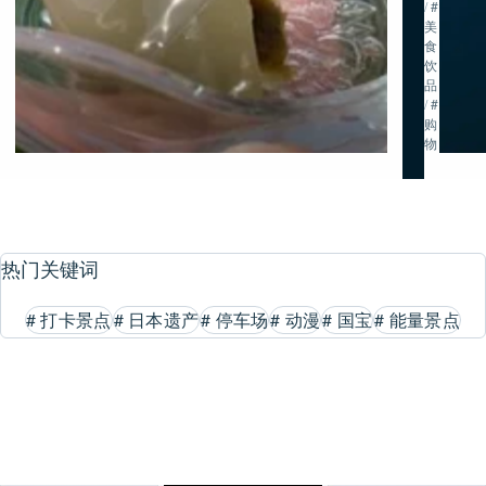
/
#
美
食・
饮
品
/
#
购
物
热门关键词
#
打卡景点
#
日本遗产
#
停车场
#
动漫
#
国宝
#
能量景点