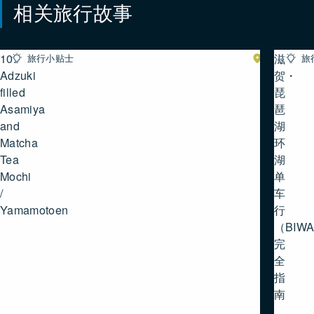
相关旅行故事
10.
滋
旅行小贴士
湖
旅
南
Adzuki
贺・
filled
琵
Asamiya
琶
and
湖
Matcha
环
Tea
湖
Mochi
单
/
车
Yamamotoen
行
（BIWA
完
全
指
南