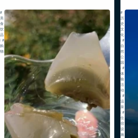
#
#
美
历
食・
史・
饮
文
品
化
/
#
/
#
购
自
物
然・
公
园
/
#
体
验
活
动
/
#
温
泉
/
#
住
宿
设
施