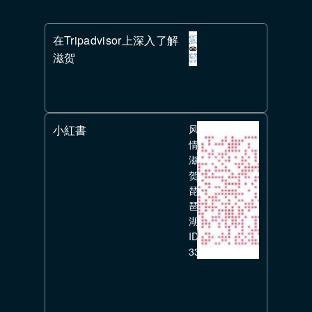
在Tripadvisor上深入了解
滋贺
小紅書
风
情
滋
贺
琵
琶
湖
ID:
336351626