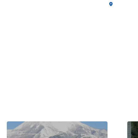
攀
1 天
湖
探
北
登
索
伊
近
吹
江
山，
商
品
人
尝
宅
醒
邸
井
与
鳟
太
鱼
郎
料
坊
理
宫
#历
#历
史・
史・
文
文