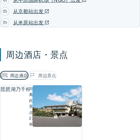
从京都站出发
从米原站出发
周边酒店・景点
周边酒店
周边景点
琵琶湖乃千松
距
离
此
景
点
275
米