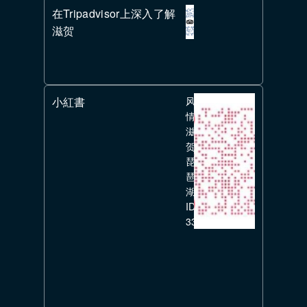
在Tripadvisor上深入了解
滋贺
小紅書
风
情
滋
贺
琵
琶
湖
ID:
336351626