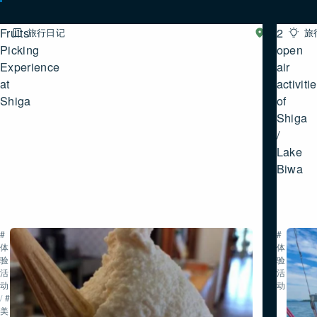
Fruits
2
旅行日记
湖
旅
西
Picking
open
Experience
air
at
activiti
Shiga
of
Shiga
/
Lake
Biwa
#
#
体
体
验
验
活
活
动
动
/
#
美