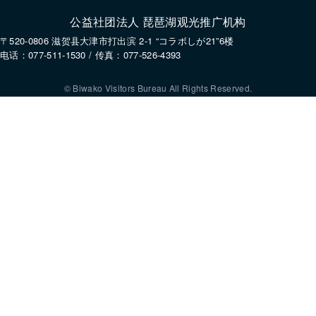
公益社团法人 琵琶湖观光推广机构
〒520-0806 滋贺县大津市打出滨 2-1 “コラボしが21”6楼
电话：077-511-1530 / 传真：077-526-4393
© Biwako Visitors Bureau All Rights Reserved.