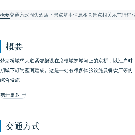
概要
交通方式
周边酒店・景点
基本信息
相关景点
相关示范行程
概要
梦京桥城堡大道紧邻架设在彦根城护城河上的京桥，以江户时
期城下町为蓝图建成。这是一处有很多体验设施及餐饮店等的
综合设施。
展开更多
交通方式