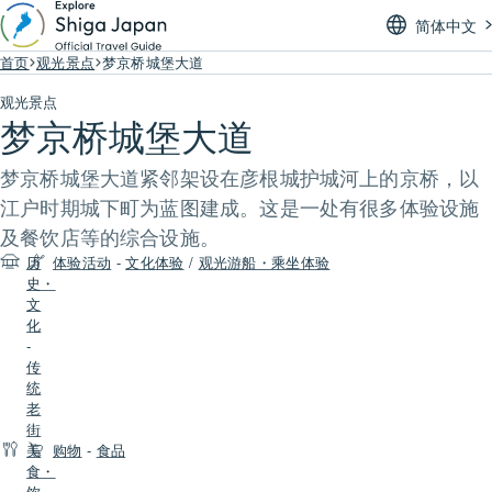
简体中文
首页
观光景点
梦京桥城堡大道
观光景点
梦京桥城堡大道
梦京桥城堡大道紧邻架设在彦根城护城河上的京桥，以
江户时期城下町为蓝图建成。这是一处有很多体验设施
及餐饮店等的综合设施。
历
体验活动
-
文化体验
/
观光游船・乘坐体验
史・
文
化
-
传
统
老
街
美
购物
-
食品
食・
饮