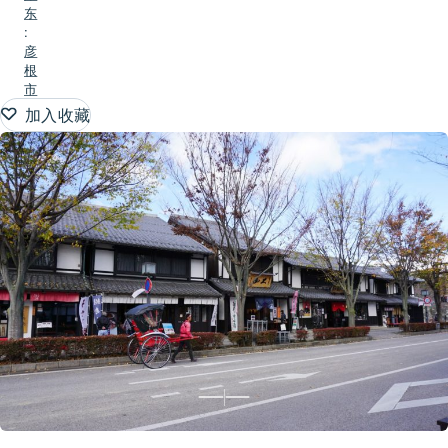
东
:
彦
根
市
加入收藏