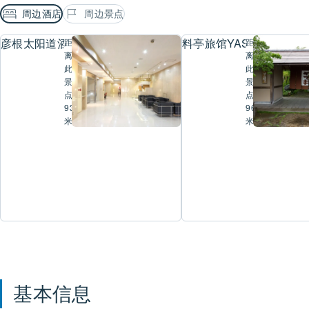
周边酒店
周边景点
彦根太阳道酒店
料亭旅馆YASU井
距
距
离
离
此
此
景
景
点
点
934
969
米
米
基本信息