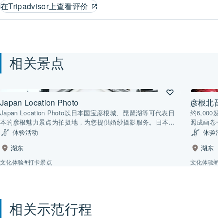
在Tripadvisor上查看评价
相关景点
Japan Location Photo
彦根北
Japan Location Photo以日本国宝彦根城、琵琶湖等可代表日
约6,0
本的彦根魅力景点为拍摄地，为您提供婚纱摄影服务。日本和
照成画卷
服写真尤其深受海外游客喜爱，除了即将结婚的情侣，已婚多
体验活动
体验
年的夫妇也可拍摄周年纪念照。此外，Japan Location Photo
湖东
湖东
还可在彦根以外的滋贺县长滨地区拍摄，另外还有约15处日本
代表性观光胜地的拍摄景点，您可根据行程及喜好选择拍摄景
文化体验
#打卡景点
文化体验
点。
相关示范行程