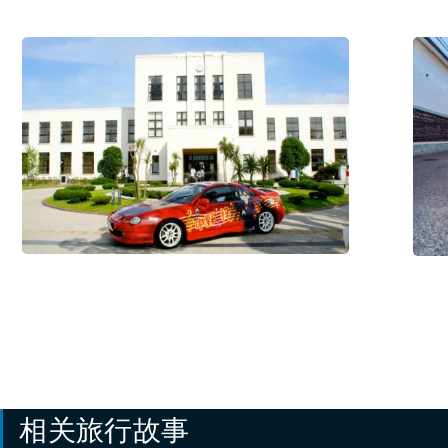
点
Merch
#历
#历
史・
史・
文
文
化
/
化
/
#体
#住
验
宿
活
设
动
施
/
#美
食・
饮
品
相关旅行故事