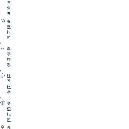
国
料
理
春
季
旅
游
/
夏
季
旅
游
/
秋
季
旅
游
/
冬
季
旅
游
湖