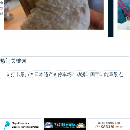
食・
饮
品
热门关键词
#
打卡景点
#
日本遗产
#
停车场
#
动漫
#
国宝
#
能量景点