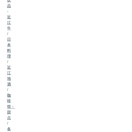
品
-
近
江
牛
/
日
本
料
理
/
近
江
地
酒
/
咖
啡
馆・
甜
点
/
各