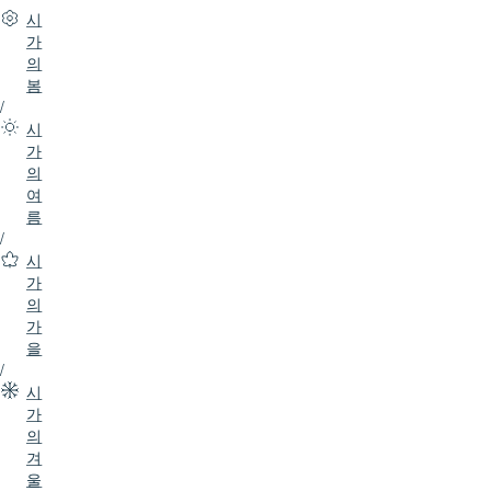
시
가
의
봄
/
시
가
의
여
름
/
시
가
의
가
을
/
시
가
의
겨
울