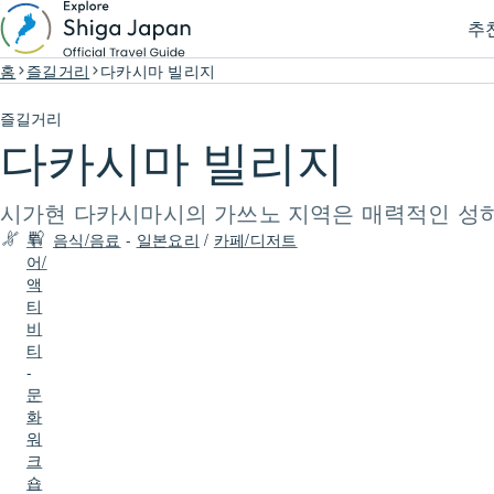
추
홈
즐길거리
다카시마 빌리지
즐길거리
다카시마 빌리지
시가현 다카시마시의 가쓰노 지역은 매력적인 성하 
투
음식/음료
-
일본요리
/
카페/디저트
어/
액
티
비
티
-
문
화
워
크
숍