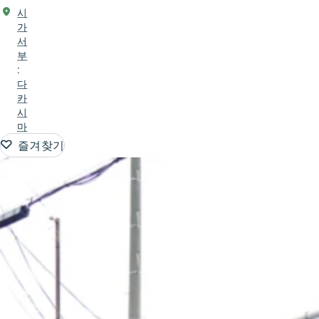
시
가
서
부
:
다
카
시
마
즐겨찾기