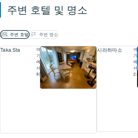
주변 호텔 및 명소
주변 호텔
주변 명소
Taka.Sta
여
시라하마소
여
기
기
에
에
서
서
832m
2.