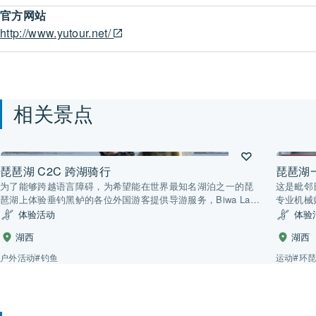
官方网站
http://www.yutour.net/
相关景点
琵琶湖 C2C 跨湖骑行
琵琶湖
为了能够跨越语言障碍，为希望能在世界最知名湖泊之一的琵
这是毗邻
琶湖上体验垂钓黑鲈的各位外国游客提供导游服务，Biwa Lake
专业机械
C2C由此诞生。这是目前琵琶湖唯一公认的外宾垂钓导游服
童自行车
体验活动
体验
务。我们的目标是，要为从新手到资深垂钓者等所有顾客提供
湖西
湖西
友好热情的服务，培育一个垂钓爱好者社群。我们始终致力于
让顾客体验琵琶湖优美富饶的大自然和独特环境，帮助他们打
户外活动
#钓鱼
运动
#环
造美好的回忆。