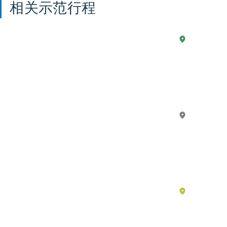
相关示范行程
现
2 天
湖
Explo
西
实
the
生
Core
活
Value
中
of
的
湖
Japan
东
动
Throu
漫
the
–
Life
滋
and
贺
湖
Legac
南
必
of
看
the