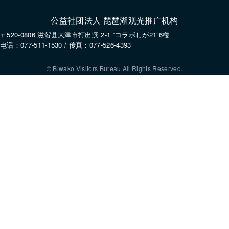
公益社团法人 琵琶湖观光推广机构
〒520-0806 滋贺县大津市打出滨 2-1 “コラボしが21”6楼
电话：077-511-1530 / 传真：077-526-4393
© Biwako Visitors Bureau All Rights Reserved.