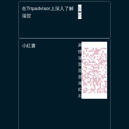
在Tripadvisor上深入了解
滋贺
小紅書
风
情
滋
贺
琵
琶
湖
ID:
336351626