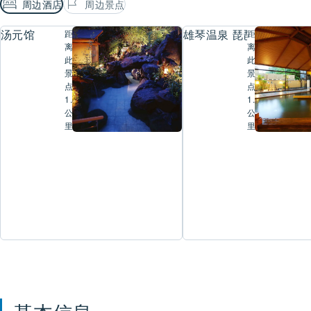
周边酒店
周边景点
汤元馆
雄琴温泉 琵琶湖花街道
距
距
离
离
此
此
景
景
点
点
1.2
1.3
公
公
里
里