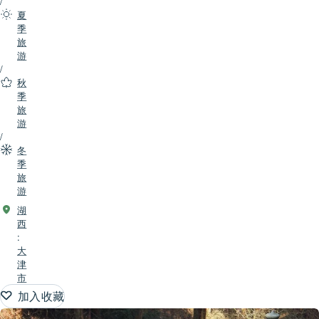
/
夏
季
旅
游
/
秋
季
旅
游
/
冬
季
旅
游
湖
西
:
大
津
市
加入收藏