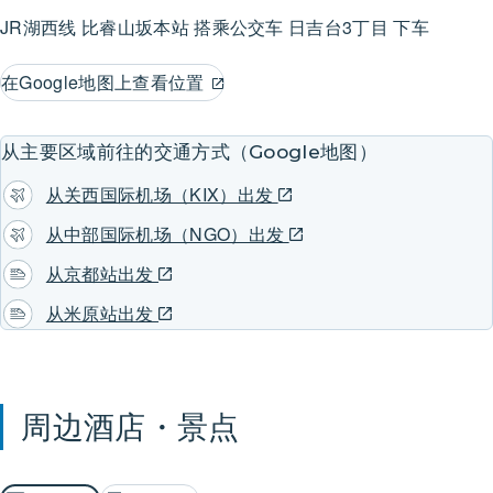
JR湖西线
比睿山坂本站
搭乘公交车
日吉台3丁目 下车
在Google地图上查看位置
从主要区域前往的交通方式（Google地图）
从关西国际机场（KIX）出发
从中部国际机场（NGO）出发
从京都站出发
从米原站出发
周边酒店・景点