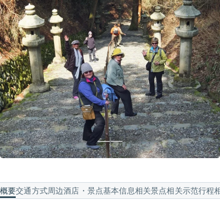
概要
交通方式
周边酒店・景点
基本信息
相关景点
相关示范行程