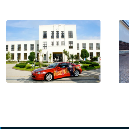
景
“Omi
点
Merch
#历
#历
史・
史・
文
文
化
/
化
/
#体
#住
验
宿
活
设
动
施
/
#美
食・
饮
品