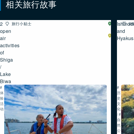
相关旅行故事
2
Ishinod
旅行小贴士
湖
旅
西
open
and
湖
air
Hyakusa
南
activities
of
Shiga
/
Lake
Biwa
#
#
体
历
验
史・
活
文
动
化
/
#
自
然・
公