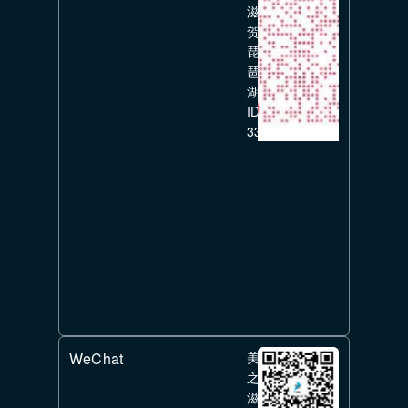
滋
贺
琵
琶
湖
ID:
336351626
WeChat
美
之
滋