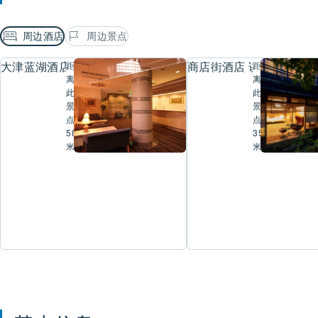
周边酒店
周边景点
大津蓝湖酒店
商店街酒店 讲 大津百町
距
距
离
离
此
此
景
景
点
点
58
354
米
米