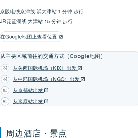
京阪电铁京津线
浜大津站
1 分钟 步行
JR琵琶湖线
大津站
15 分钟 步行
在Google地图上查看位置
从主要区域前往的交通方式（Google地图）
从关西国际机场（KIX）出发
从中部国际机场（NGO）出发
从京都站出发
从米原站出发
周边酒店・景点