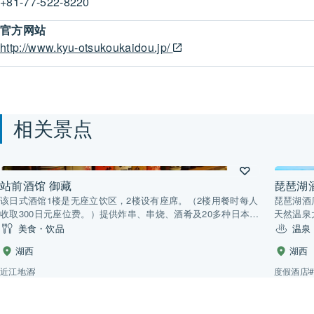
+81-77-522-8220
官方网站
http://www.kyu-otsukoukaidou.jp/
相关景点
站前酒馆 御藏
琵琶湖
该日式酒馆1楼是无座立饮区，2楼设有座席。（2楼用餐时每人
琵琶湖酒
收取300日元座位费。）提供炸串、串烧、酒肴及20多种日本
天然温泉
酒。
内，舒缓
美食・饮品
温泉
湖西
湖西
近江地酒
度假酒店