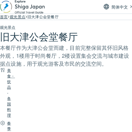
简体中文
首页
观光景点
旧大津公会堂餐厅
观光景点
旧大津公会堂餐厅
本餐厅作为大津公会堂而建，目前完整保留其怀旧风格
外观，1楼用于时尚餐厅，2楼设置集会交流与城市建设
据点设施，用于观光游客及市民的交流空间。
美
食・
饮
品
-
各
国
料
理
春
季