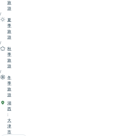
旅
游
/
夏
季
旅
游
/
秋
季
旅
游
/
冬
季
旅
游
湖
西
:
大
津
市