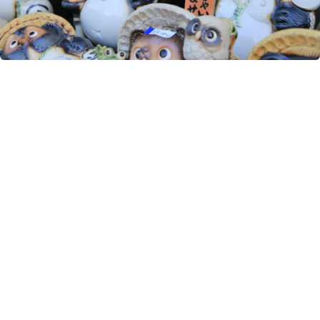
搜尋結果 購物
66 筆
姥餅屋 總店
草津宿名店『姥餅屋』的糕點至今仍保留四百多年前的傳統質樸風味。『姥
餅』使用當地有機糯米，包裹在淡淡清甜的豆沙餡中。
美食・飲品
購物
湖南
日本料理
葉匠壽庵 長等總本店