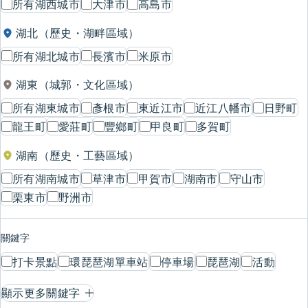
所有湖西城市
大津市
高島市
湖北（歷史・湖畔區域）
所有湖北城市
長濱市
米原市
湖東（城郭・文化區域）
所有湖東城市
彥根市
東近江市
近江八幡市
日野町
龍王町
愛莊町
豐鄉町
甲良町
多賀町
湖南（歷史・工藝區域）
所有湖南城市
草津市
甲賀市
湖南市
守山市
栗東市
野洲市
關鍵字
打卡景點
環琵琶湖單車站
停車場
琵琶湖
活動
顯示更多關鍵字