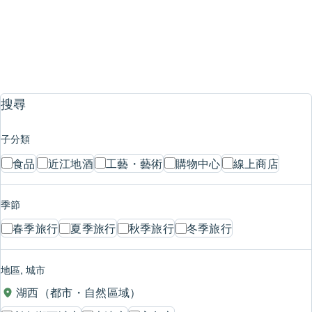
文化體驗
1
2
3
4
5
搜尋
子分類
食品
近江地酒
工藝・藝術
購物中心
線上商店
季節
春季旅行
夏季旅行
秋季旅行
冬季旅行
地區, 城市
湖西（都市・自然區域）