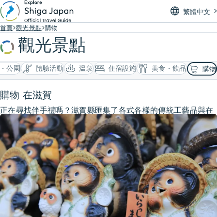
繁體中文
首頁
觀光景點
購物
觀光景點
・公園
體驗活動
溫泉
住宿設施
美食・飲品
購物
購物 在滋賀
正在尋找伴手禮嗎？滋賀縣匯集了各式各樣的傳統工藝品與在
地特產。陶器、漆器、和菓子、地酒等充滿特色的商品應有盡
有。不妨在旅途中挑選一份心儀的紀念品，為你的滋賀之旅留
下美好回憶。