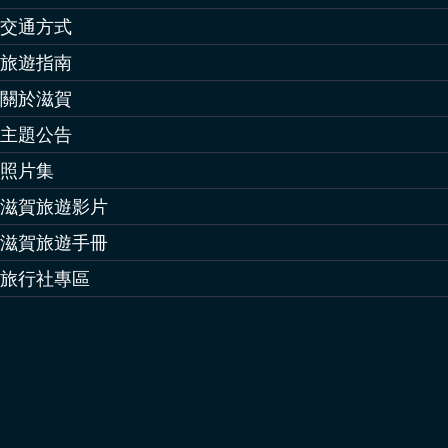
交通方式
旅遊指南
關於滋賀
主題公告
照片集
滋賀旅遊影片
滋賀旅遊手冊
旅行社專區