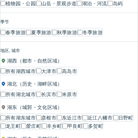
植物园・公园
山岳・景观步道
湖泊・河流
岛屿
季节
春季旅游
夏季旅游
秋季旅游
冬季旅游
地区, 城市
湖西（都市・自然区域）
所有湖西城市
大津市
高岛市
湖北（历史・湖畔区域）
所有湖北城市
长滨市
米原市
湖东（城郭・文化区域）
所有湖东城市
彦根市
东近江市
近江八幡市
日野町
龙王町
爱庄町
丰乡町
甲良町
多贺町