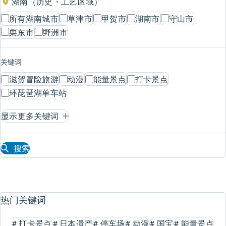
湖南（历史・工艺区域）
所有湖南城市
草津市
甲贺市
湖南市
守山市
栗东市
野洲市
关键词
滋贺冒险旅游
动漫
能量景点
打卡景点
环琵琶湖单车站
显示更多关键词
搜索
热门关键词
#
打卡景点
#
日本遗产
#
停车场
#
动漫
#
国宝
#
能量景点