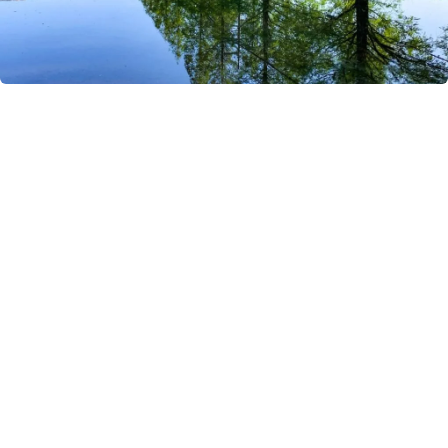
搜索结果 自然・公园
79 条
西湖
在西湖，可体验据说是模仿织田信长在宫中游玩场景的水乡巡游。此外，湖
畔还有自行车骑行道，可试着迎风奔驰。
自然・公园
湖东
湖泊・河流
#滋贺冒险旅游
滋贺农业公园布卢姆山