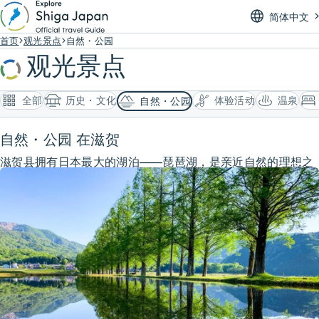
简体中文
首页
观光景点
自然・公园
观光景点
全部
历史・文化
体验活动
温泉
自然・公园
自然・公园 在滋贺
滋贺县拥有日本最大的湖泊——琵琶湖，是亲近自然的理想之
地。无论是徒步与登山路线、四季花卉盛开的植物园与公园，
还是县内数一数二的美丽水道景观，都能让你尽情体验滋贺的
自然魅力。现在就走进滋贺，亲身感受它的迷人风采吧。