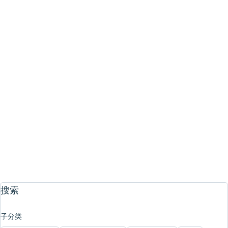
湖西
植物园・公园
#打卡景点
/
#琵琶湖
南乡水产中心
中心占地广阔，内设水池，有很多可近距离接触鱼类及水流的区域。主要渔
乐活动有鲤鱼、鲫鱼垂钓区，拟饵、飞蝇垂钓区，以及儿童也能参与的儿童
垂钓区等，种类齐全。此外，钓上的鳟鱼、抓到的鲶鱼可在炭烤区烹调后当
自然・公园
体验活动
场享用。
湖西
湖泊・河流
#钓鱼
1
…
3
4
5
搜索
子分类