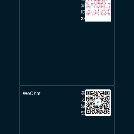
湖
ID:
336351626
WeChat
美
之
滋
贺