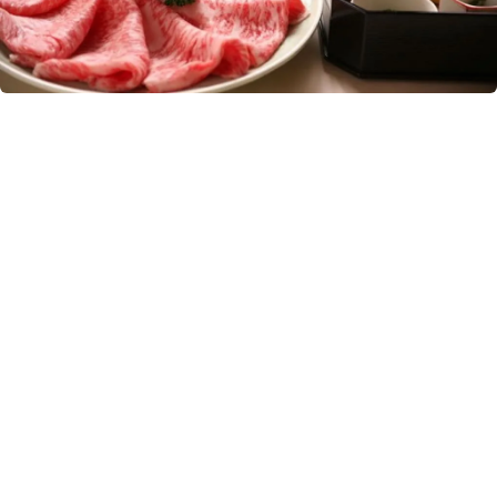
搜索结果 美食・饮品
105 条
蓝莓园纪伊国屋
这是一家可纵览琵琶湖的山顶咖啡餐厅。您可品尝签约农户直供新鲜蔬菜、
天然酵母面包等有益身体的自然风味料理。此外，商店还出售全部用日本产
小麦粉和盐、水、天然酵母烤制的面包，使用蓝莓和时令水果手工制作的果
美食・饮品
酱，以及蓝莓苗、香草苗。
湖西
咖啡馆・甜点
鱼仙