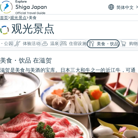
简体中文
首页
观光景点
美食
观光景点
・公园
体验活动
温泉
住宿设施
购物
美食・饮品
美食・饮品 在滋贺
滋贺是美食与美酒的宝库。日本三大和牛之一的近江牛，可通
过牛排、寿喜烧、涮涮锅等多种方式品尝。滋贺因水质清澈而
闻名，也是日本知名的清酒产地，拥有众多酒藏与试饮体验。
此外，寿司、传统和食、咖啡馆以及各国料理餐厅一应俱全。
请务必细细品味滋贺独有的多样风味。