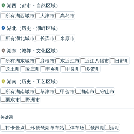
湖西（都市・自然区域）
所有湖西城市
大津市
高岛市
湖北（历史・湖畔区域）
所有湖北城市
长滨市
米原市
湖东（城郭・文化区域）
所有湖东城市
彦根市
东近江市
近江八幡市
日野町
龙王町
爱庄町
丰乡町
甲良町
多贺町
湖南（历史・工艺区域）
所有湖南城市
草津市
甲贺市
湖南市
守山市
栗东市
野洲市
关键词
打卡景点
环琵琶湖单车站
停车场
琵琶湖
活动