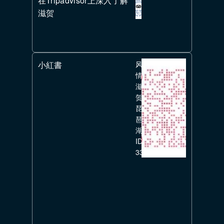
在Tripadvisor上深入了解
滋贺
小紅書
风
情
滋
贺
琵
琶
湖
ID:
336351626