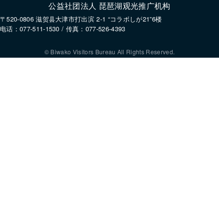
公益社团法人 琵琶湖观光推广机构
〒520-0806 滋贺县大津市打出滨 2-1 “コラボしが21”6楼
电话：077-511-1530 / 传真：077-526-4393
© Biwako Visitors Bureau All Rights Reserved.