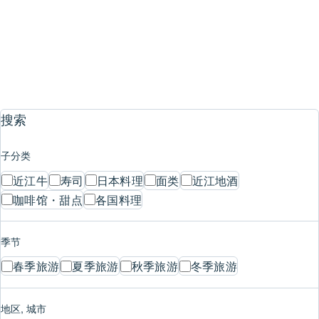
运动
#冬季运动
/
#滑雪
1
2
3
4
5
…
7
搜索
子分类
近江牛
寿司
日本料理
面类
近江地酒
咖啡馆・甜点
各国料理
季节
春季旅游
夏季旅游
秋季旅游
冬季旅游
地区, 城市