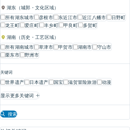
湖东（城郭・文化区域）
所有湖东城市
彦根市
东近江市
近江八幡市
日野町
龙王町
爱庄町
丰乡町
甲良町
多贺町
湖南（历史・工艺区域）
所有湖南城市
草津市
甲贺市
湖南市
守山市
栗东市
野洲市
关键词
世界遗产
日本遗产
国宝
滋贺冒险旅游
动漫
显示更多关键词
搜索