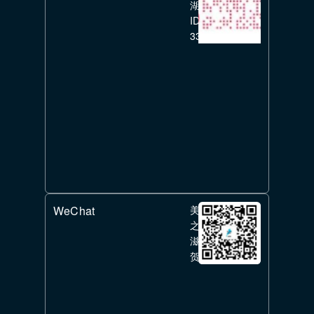
湖
ID:
336351626
WeChat
美
之
滋
贺