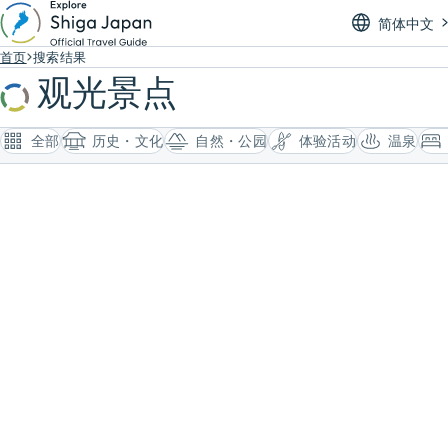
简体中文
首页
搜索结果
观光景点
全部
历史・文化
自然・公园
体验活动
温泉
搜索结果 夏季旅游
345 条
日本黑鲈垂钓服务
我们的钓鱼向导服务，将成为您日本之旅中最放松、最愉快的时光。
自然・公园
体验活动
湖南
湖泊・河流
#钓鱼
/
#琵琶湖