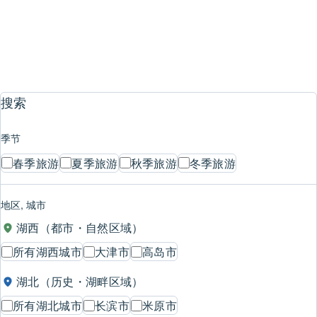
1
2
3
…
22
搜索
季节
春季旅游
夏季旅游
秋季旅游
冬季旅游
地区, 城市
湖西（都市・自然区域）
所有湖西城市
大津市
高岛市
湖北（历史・湖畔区域）
所有湖北城市
长滨市
米原市