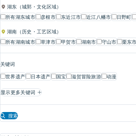
湖东（城郭・文化区域）
所有湖东城市
彦根市
东近江市
近江八幡市
日野町
湖南（历史・工艺区域）
所有湖南城市
草津市
甲贺市
湖南市
守山市
栗东
关键词
世界遗产
日本遗产
国宝
滋贺冒险旅游
动漫
显示更多关键词
搜索