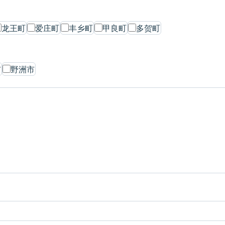
龙王町
爱庄町
丰乡町
甲良町
多贺町
市
野洲市