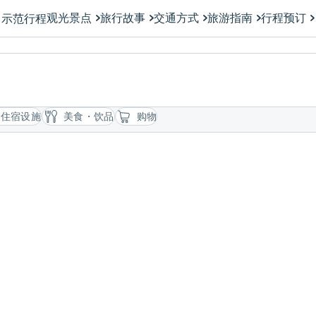
观光景点
旅行故事
交通方式
旅游指南
行程预订
示范行程
住宿设施
美食・饮品
购物
骑行
旅行设计工作室“一会和堂
大湖泊“琵琶湖”的出租自行车店。
Tour Design Ichie Wado
业机械师装配的公路自行车、越野
县大津市提供半日制的“大津绘”
行车、儿童自行车等150多辆自行
沉浸式当地文化漫步活动。工作
体验活动
铃铛上绘制“招财鬼铃”，您也可
湖西