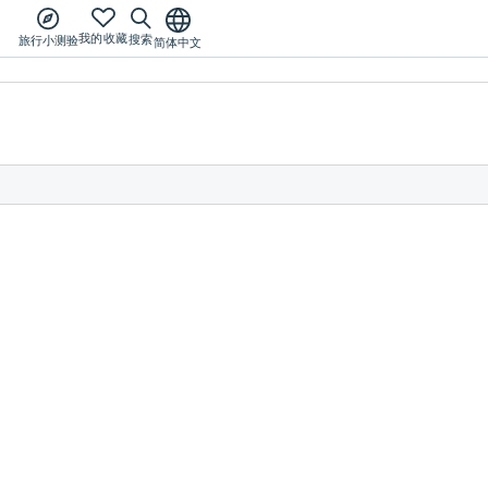
我的收藏
搜索
旅行小测验
简体中文
”
Taka.Sta
 专门为外国游客在滋贺
该住宿设施位于自然环境优美的滋贺县高岛市，很
民间艺术工作坊及
适合海外人士及对国际交流感兴趣者。房间配备壁
坊内容包括在陶制
炉，宽敞安静，您可在此悠闲放松。这里距离入选
体验活动
住宿设施
以选择在日式色纸
“日本渚百选”的“萩之浜”2分钟步程。夏天可在旁边
湖西