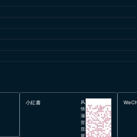
小紅書
风
WeCh
情
滋
贺
琵
琶