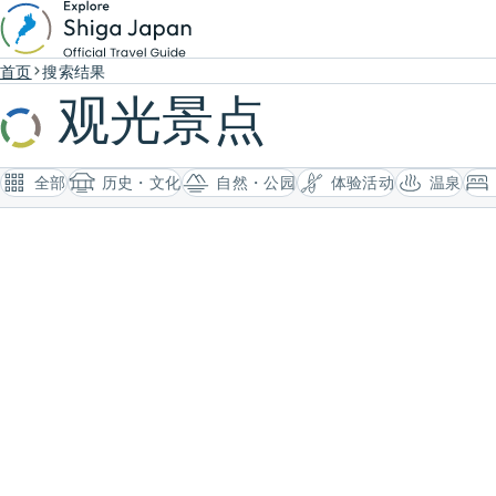
首页
搜索结果
观光景点
全部
历史・文化
自然・公园
体验活动
温泉
搜索结果 湖西
130 条
琵琶湖 C2C 跨湖骑行
琵琶湖一周
为了能够跨越语言障碍，为希望能在世界最知名湖
这是毗邻日本最
泊之一的琵琶湖上体验垂钓黑鲈的各位外国游客提
店内准备了由专
供导游服务，Biwa Lake C2C由此诞生。这是目前
自行车、电动自
体验活动
体验活动
琵琶湖唯一公认的外宾垂钓导游服务。我们的目标
车。
湖西
湖西