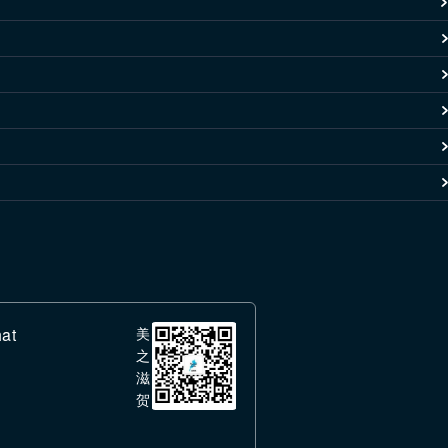
at
美
之
滋
贺